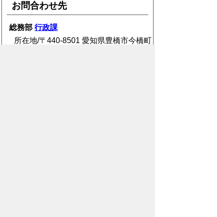
お問合わせ先
総務部
行政課
所在地/〒440-8501 愛知県豊橋市今橋町
1番地 (豊橋市役所 東館5階)
電話番号/
0532-51-2027
E-mail/
gyosei@city.toyohashi.lg.jp
スマートフォン
パソコン
豊橋市役所
法人番号：3000020232017
〒440-8501 愛知県豊橋市今橋町１番地
代表番号：
0532-51-2111