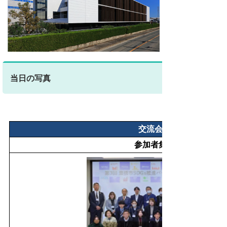
当日の写真
交流会の様子
参加者集合写真