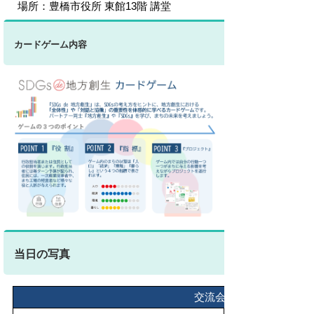
場所：豊橋市役所 東館13階 講堂
カードゲーム内容
当日の写真
交流会の様子