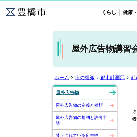
くらし
健康
屋外広告物講習
ホーム
市の組織
都市計画部
都
広
屋外広告物
本
屋外広告物の定義と種類
※
屋外広告物の規制と許可申
者
請
愛
禁止されている広告物