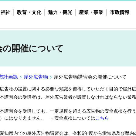
・福祉
教育・文化
魅力・観光
産業・事業
市政情報
会の開催について
市計画課
屋外広告物
屋外広告物講習会の開催について
告物の設置に関する必要な知識を習得していただく目的で屋外広
講習会の受講者は、屋外広告業者が設置しなければならない業務
本講習会を受講しても、一定規模を超える広告物の安全点検を行
）にはなりえません。 →安全点検については
こちら
知県内での屋外広告物講習会は、令和6年度から愛知県及び県内