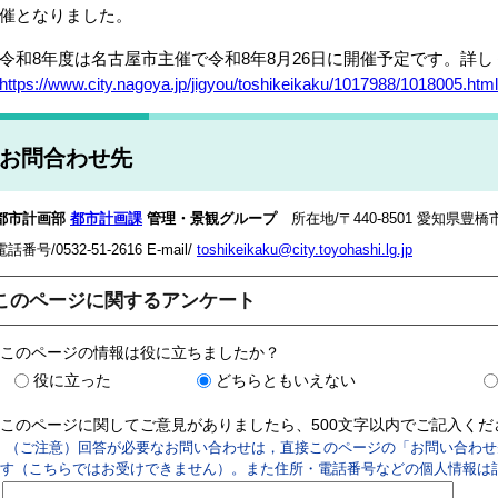
催となりました。
和8年度は名古屋市主催で令和8年8月26日に開催予定です。詳
https://www.city.nagoya.jp/jigyou/toshikeikaku/1017988/1018005.html
お問合わせ先
都市計画部
都市計画課
管理・景観グループ
所在地/〒440-8501 愛知県
電話番号/0532-51-2616 E-mail/
toshikeikaku@city.toyohashi.lg.jp
このページに関するアンケート
このページの情報は役に立ちましたか？
役に立った
どちらともいえない
このページに関してご意見がありましたら、500文字以内でご記入く
（ご注意）回答が必要なお問い合わせは，直接このページの「お問い合わせ
す（こちらではお受けできません）。また住所・電話番号などの個人情報は