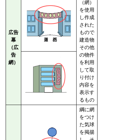
（網）
を使用
し作成
された
広告
もので
幕
建造物
（広
その他
告
の物件
網）
を利用
して取
り付け
内容を
表示す
るもの
綱に網
をつけ
た気球
を掲揚
し、そ