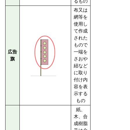
るもの
布又は
網等を
使用し
て作成
された
もので
広告
一端を
旗
さおや
紐など
に取り
付け内
容を表
示する
もの
紙、
木、合
成樹脂