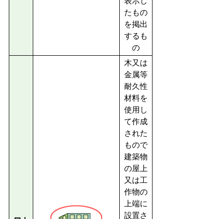
表示し
たもの
を掲出
するも
の
木又は
金属等
耐久性
材料を
使用し
て作成
された
もので
建築物
の屋上
又は工
作物の
上端に
設置さ