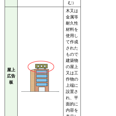
む）
木又は
金属等
耐久性
材料を
使用し
て作成
された
もので
建築物
の屋上
屋上
又は工
広告
作物の
板
上端に
設置さ
れ、平
面的に
内容を