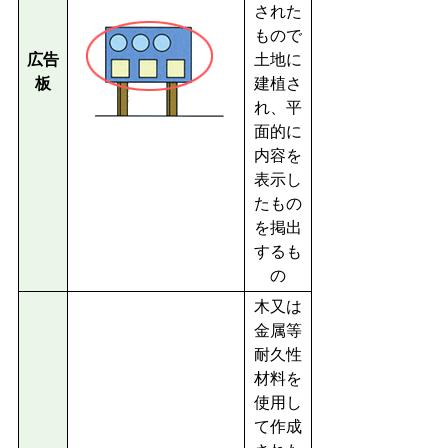
された
もので
広告
土地に
板
建植さ
れ、平
面的に
内容を
表示し
たもの
を掲出
するも
の
木又は
金属等
耐久性
材料を
使用し
て作成