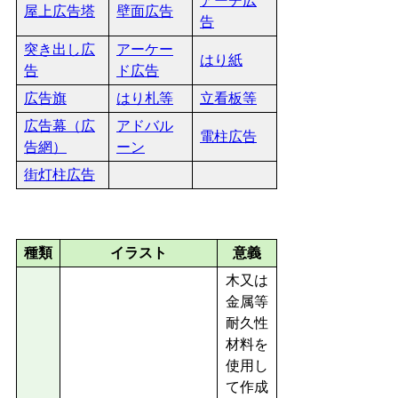
アーチ広
屋上広告塔
壁面広告
告
突き出し広
アーケー
はり紙
告
ド広告
広告旗
はり札等
立看板等
広告幕（広
アドバル
電柱広告
告網）
ーン
街灯柱広告
種類
イラスト
意義
木又は
金属等
耐久性
材料を
使用し
て作成