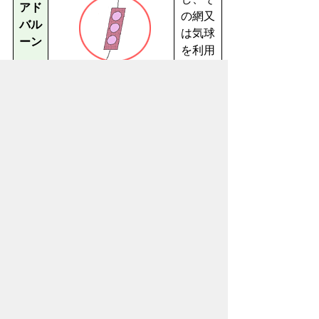
アド
の網又
バル
は気球
ーン
を利用
して内
容を表
示する
もの
木又は
金属等
耐久性
材料を
使用し
作成さ
れたも
ので電
柱・電
話柱か
ら突き