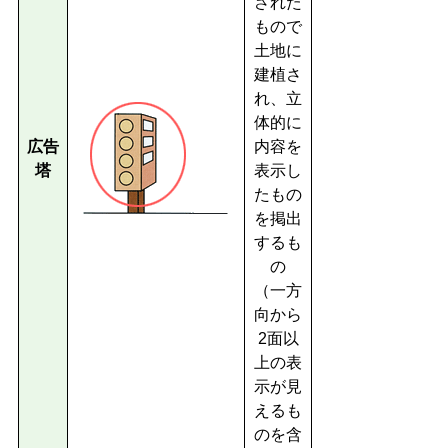
された
もので
土地に
建植さ
れ、立
体的に
広告
内容を
塔
表示し
たもの
を掲出
するも
の
（一方
向から
2面以
上の表
示が見
えるも
のを含