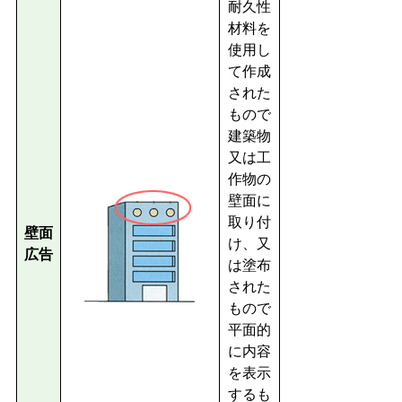
耐久性
材料を
使用し
て作成
された
もので
建築物
又は工
作物の
壁面に
取り付
壁面
け、又
広告
は塗布
された
もので
平面的
に内容
を表示
するも