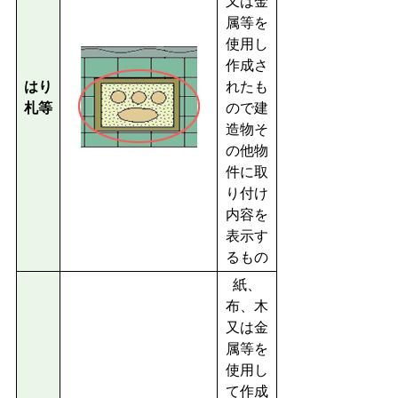
又は金
属等を
使用し
作成さ
はり
れたも
札等
ので建
造物そ
の他物
件に取
り付け
内容を
表示す
るもの
紙、
布、木
又は金
属等を
使用し
て作成