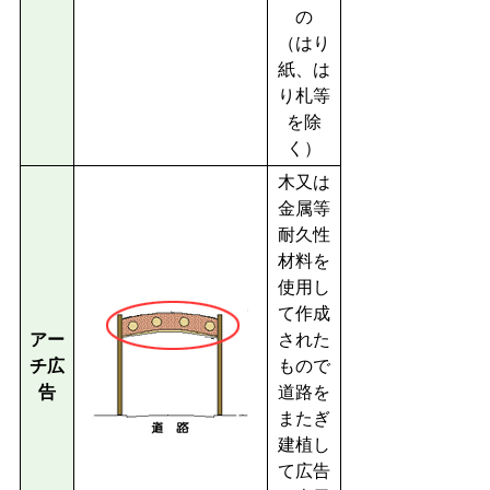
の
（はり
紙、は
り札等
を除
く）
木又は
金属等
耐久性
材料を
使用し
て作成
アー
された
チ広
もので
告
道路を
またぎ
建植し
て広告