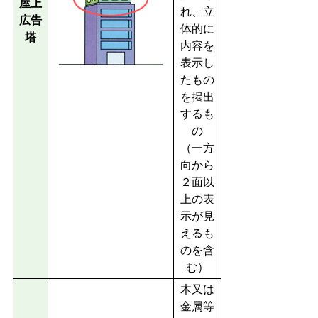
屋上
れ、立
広告
体的に
塔
内容を
表示し
たもの
を掲出
するも
の
（一方
向から
２面以
上の表
示が見
えるも
のを含
む）
木又は
金属等