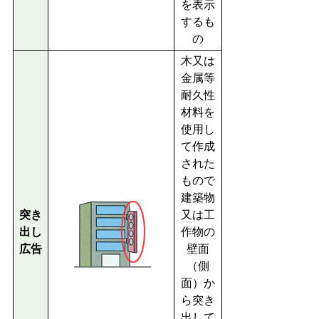
を表示
するも
の
木又は
金属等
耐久性
材料を
使用し
て作成
された
もので
建築物
突き
又は工
出し
作物の
広告
壁面
（側
面）か
ら突き
出して