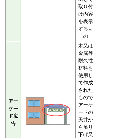
取り付
け内容
を表示
するも
の
木又は
金属等
耐久性
材料を
使用し
て作成
された
もので
アー
アーケ
ケー
ードの
ド広
天井か
告
ら吊り
下げ又