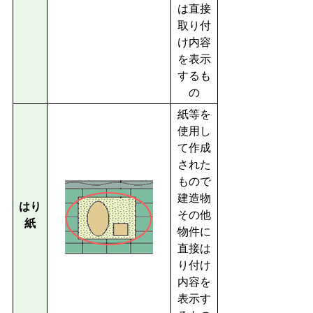
は直接
取り付
け内容
を表示
するも
の
紙等を
使用し
て作成
された
もので
建造物
はり
その他
紙
物件に
直接は
り付け
内容を
表示す