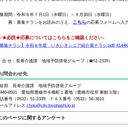
集期間：令和８年７月1日（水曜日）～９月30日（水曜日）
 募：募集チラシをお読みのうえ、
こちら
の応募フォームへ入
↓★必読★応募についてはこちらをご確認ください↓
募集チラシ】令和８年度 いきいきシニア紹介展チラシ.pdf( 4144KB
 合 せ：長寿介護課 地域予防啓発グループ（☎51-2339）
お問合わせ先
祉部 長寿介護課 地域予防啓発グループ
440-8501 愛知県豊橋市今橋町１番地（豊橋市役所 東館３階）
話番号（0532）51-2339 ＦＡＸ番号（0532）56-3810
ールアドレス
choju@city.toyohashi.lg.jp
このページに関するアンケート