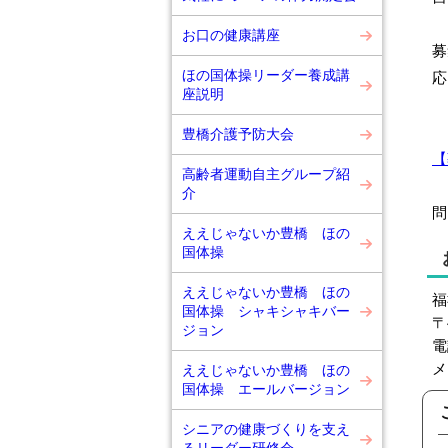
お口の健康講座
募
ほの国体操リーダー養成講
応
座説明
豊橋介護予防大会
【
高齢者運動自主グループ紹
介
問
ええじゃないか豊橋 ほの
国体操
ええじゃないか豊橋 ほの
福
国体操 シャキシャキバー
〒
ジョン
電
メ
ええじゃないか豊橋 ほの
国体操 エールバージョン
シニアの健康づくりを支え