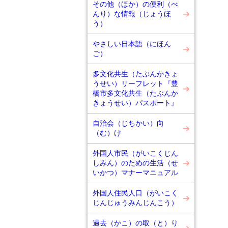
その他（ほか）の便利（べ
んり）な情報（じょうほ
う）
やさしい日本語（にほん
ご）
多文化共生（たぶんかきょ
うせい）リーフレット『豊
橋市多文化共生（たぶんか
きょうせい）パスポート』
自治会（じちかい）向
（む）け
外国人市民（がいこくじん
しみん）のための生活（せ
いかつ）マナーマニュアル
外国人住民人口（がいこく
じんじゅうみんじんこう）
過去（かこ）の取（と）り