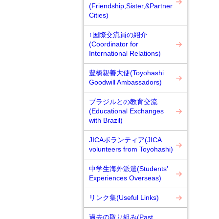
(Friendship,Sister,&Partner
Cities)
↑国際交流員の紹介
(Coordinator for
International Relations)
豊橋親善大使(Toyohashi
Goodwill Ambassadors)
ブラジルとの教育交流
(Educational Exchanges
with Brazil)
JICAボランティア(JICA
volunteers from Toyohashi)
中学生海外派遣(Students'
Experiences Overseas)
リンク集(Useful Links)
過去の取り組み(Past