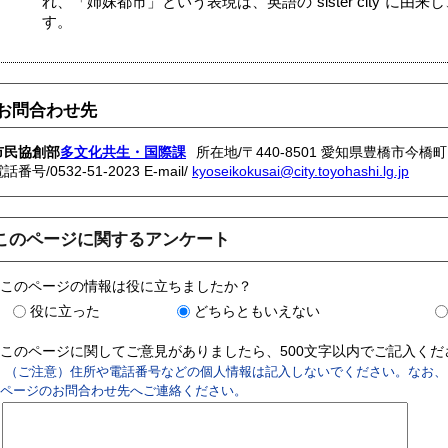
れ、「姉妹都市」という表現は、英語の“sister city”に
す。
お問合わせ先
市民協創部
多文化共生・国際課
所在地/〒440-8501 愛知県豊橋市今橋町
電話番号/
0532-51-2023
E-mail/
kyoseikokusai@city.toyohashi.lg.jp
このページに関するアンケート
このページの情報は役に立ちましたか？
役に立った
どちらともいえない
このページに関してご意見がありましたら、500文字以内でご記入く
（ご注意）住所や電話番号などの個人情報は記入しないでください。なお、
ページのお問合わせ先へご連絡ください。