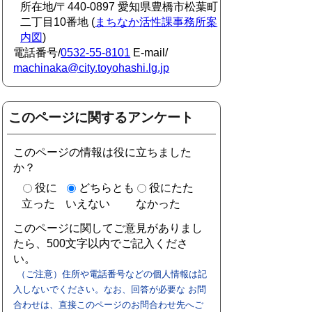
所在地/〒440-0897 愛知県豊橋市松葉町
二丁目10番地 (
まちなか活性課事務所案
内図
)
電話番号/
0532-55-8101
E-mail/
machinaka@city.toyohashi.lg.jp
このページに関するアンケート
このページの情報は役に立ちました
か？
役に
どちらとも
役にたた
立った
いえない
なかった
このページに関してご意見がありまし
たら、500文字以内でご記入くださ
い。
（ご注意）住所や電話番号などの個人情報は記
入しないでください。なお、回答が必要な お問
合わせは、直接このページのお問合わせ先へご