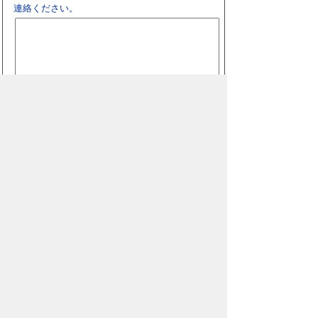
連絡ください。
スマートフォン
パソコン
豊橋市役所
法人番号：3000020232017
〒440-8501 愛知県豊橋市今橋町１番地
代表番号：
0532-51-2111