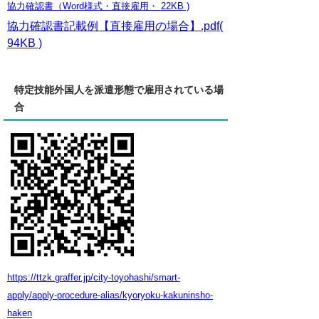
協力確認書（Word様式・直接雇用・ 22KB )
協力確認書記載例【直接雇用の場合】.pdf(
94KB )
特定技能外国人を派遣形態で雇用されている場
合
https://ttzk.graffer.jp/city-toyohashi/smart-
apply/apply-procedure-alias/kyoryoku-kakuninsho-
haken