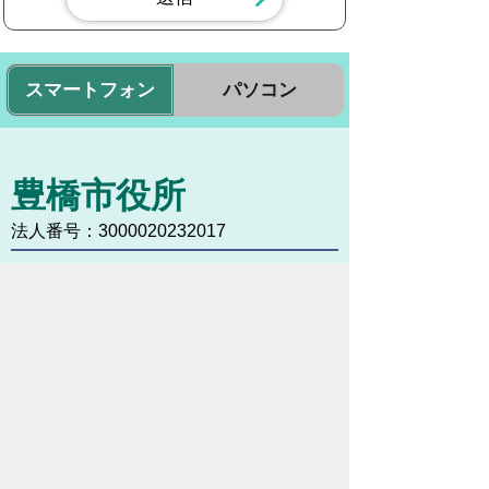
スマートフォン
パソコン
豊橋市役所
法人番号：3000020232017
〒440-8501 愛知県豊橋市今橋町１番地
代表番号：
0532-51-2111
開庁日時：
月曜日～金曜日 午前8時30
分～午後5時15分まで
（土・日・祝祭日・年末年始
＜12月29日から1月3日＞は
除く）