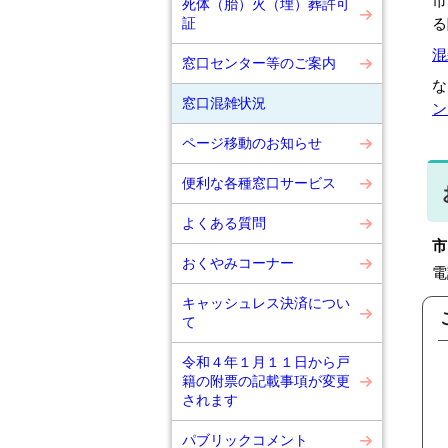
市
死体（胎）火（埋）葬許可
る
証
混
窓口センター等のご案内
な
窓口混雑状況
ン
ページ移動のお知らせ
便利な各種窓口サービス
よくある質問
市
おくやみコーナー
電
キャッシュレス決済につい
て
令和４年１月１１日から戸
籍の附票の記載事項が変更
されます
パブリックコメント