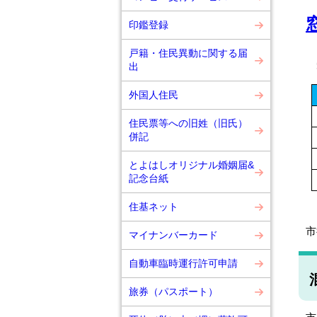
印鑑登録
戸籍・住民異動に関する届
出
外国人住民
住民票等への旧姓（旧氏）
併記
とよはしオリジナル婚姻届&
記念台紙
住基ネット
市
マイナンバーカード
自動車臨時運行許可申請
旅券（パスポート）