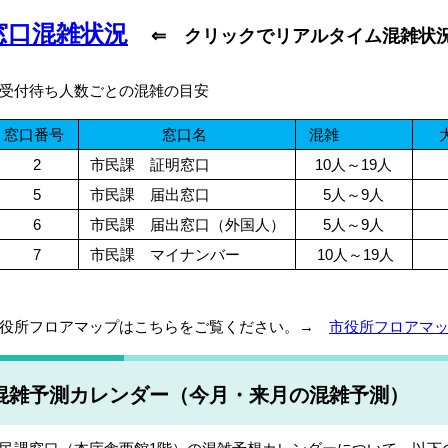
窓口混雑状況
⇐
クリックでリアルタイム混雑状
受付待ち人数ごとの混雑の目安
窓口番号
窓口名
混雑
2
市民課 証明窓口
10人～19人
5
市民課 届出窓口
5人～9人
6
市民課 届出窓口（外国人）
5人～9人
7
市民課 マイナンバー
10人～19人
役所フロアマップはこちらをご覧ください。→
市役所フロアマ
混雑予測カレンダー（今月・来月の混雑予測）