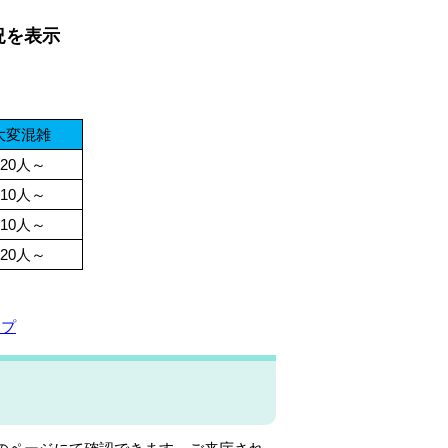
況を表示
大変混雑
20人～
10人～
10人～
20人～
ップ