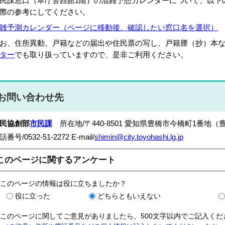
民課窓口（本庁舎西館1階）の混雑予想カレンダーについて、以下
際の参考にしてください。
雑予測カレンダー（ページに移動後、確認したい窓口名を選択）
お、住所異動、戸籍などの届出や住民票の写し、戸籍謄（抄）本
ター
でも取り扱っていますので、是非ご利用ください。
お問い合わせ先
民協創部
市民課
所在地/〒440-8501 愛知県豊橋市今橋町1番地（
話番号/0532-51-2272 E-mail/
shimin@city.toyohashi.lg.jp
このページに関するアンケート
このページの情報は役に立ちましたか？
役に立った
どちらともいえない
このページに関してご意見がありましたら、500文字以内でご記入く