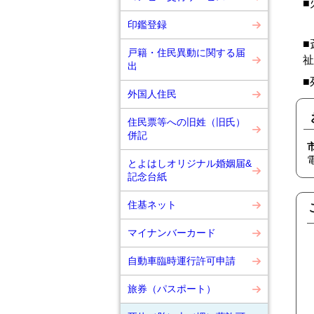
■
印鑑登録
■
戸籍・住民異動に関する届
祉
出
■
外国人住民
住民票等への旧姓（旧氏）
併記
とよはしオリジナル婚姻届&
記念台紙
住基ネット
マイナンバーカード
自動車臨時運行許可申請
旅券（パスポート）