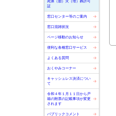
死体（胎）火（埋）葬許可
証
窓口センター等のご案内
窓口混雑状況
ページ移動のお知らせ
便利な各種窓口サービス
よくある質問
おくやみコーナー
キャッシュレス決済につい
て
令和４年１月１１日から戸
籍の附票の記載事項が変更
されます
パブリックコメント