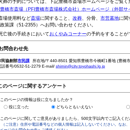
火葬の予約については、下記豊橋市斎場ホームページをご覧く
豊橋市斎場（PFI豊橋市斎場株式会社）ホームページ（外部サ
斎場使用料など
斎場
に関すること、
改葬
、分骨、
市営墓地
に関
政策課（51-2355）へお問い合わせください。
死亡後の手続きにおいて
おくやみコーナー
の予約をすることが
お問合わせ先
市民協創部
市民課
所在地/〒440-8501 愛知県豊橋市今橋町1番地 (豊橋
電話番号/
0532-51-2279
E-mail/
shimin@city.toyohashi.lg.jp
このページに関するアンケート
このページの情報は役に立ちましたか？
役に立った
どちらともいえない
このページに関してご意見がありましたら、500文字以内でご記入く
（ご注意）住所や電話番号などの個人情報は記入しないでください。なお、
ページのお問合わせ先へご連絡ください。