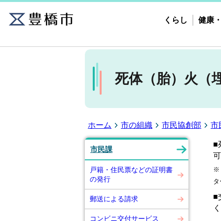
くらし
健康
死体（胎）火（
ホーム
市の組織
市民協創部
市
■
市民課
可
戸籍・住民票などの証明書
※
の発行
タ
■
郵送による請求
く
コンビニ交付サービス