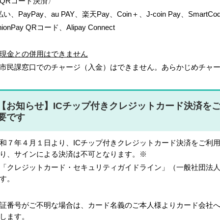
QRコード決済〉
払い、PayPay、au PAY、楽天Pay、Coin＋、J-coin Pay、SmartCod
nionPay QRコード、Alipay Connect
現金との併用はできません
市民課窓口でのチャージ（入金）はできません。あらかじめチャ
【お知らせ】ICチップ付きクレジットカード決済を
要です
和７年４月１日より、ICチップ付きクレジットカード決済をご利
り、サインによる決済は不可となります。※
「クレジットカード・セキュリティガイドライン」（一般社団法
す。
証番号がご不明な場合は、カード名義のご本人様よりカード会社
します。