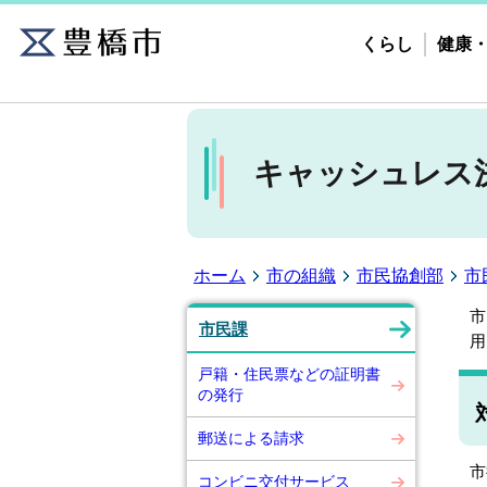
くらし
健康
キャッシュレス
ホーム
市の組織
市民協創部
市
市
市民課
用
戸籍・住民票などの証明書
の発行
郵送による請求
市
コンビニ交付サービス