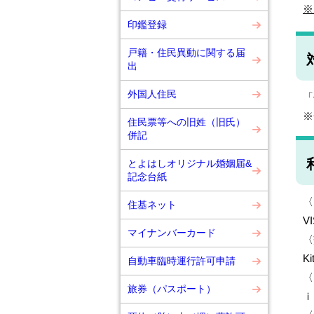
※
印鑑登録
戸籍・住民異動に関する届
出
外国人住民
「
※
住民票等への旧姓（旧氏）
併記
とよはしオリジナル婚姻届&
記念台紙
〈
住基ネット
V
マイナンバーカード
〈
K
自動車臨時運行許可申請
〈
旅券（パスポート）
ｉ