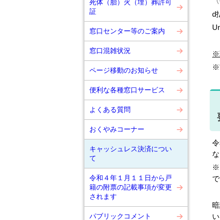
〈
死体（胎）火（埋）葬許可
証
d
U
窓口センター等のご案内
窓口混雑状況
※
※
ページ移動のお知らせ
便利な各種窓口サービス
よくある質問
おくやみコーナー
令
キャッシュレス決済につい
な
て
※
令和４年１月１１日から戸
で
籍の附票の記載事項が変更
されます
暗
パブリックコメント
い