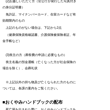
(2)お越しいただく方（官公庁が発行した写真付き
の身分証明書）
免許証、マイナンバーカード、在留カードなど有
効期限内のもの
上記のものがない場合は、下記から2点
（健康保険資格確認書、介護保険被保険者証、年
金手帳など）
(3)喪主の方（葬祭費の申請に必要なもの）
喪主名義の預金通帳（亡くなった方が社会保険の
場合を除く）、会葬礼状
※上記以外の持ち物及び亡くなられた方のものに
ついては、各課の案内をご覧ください。
■おくやみハンドブックの
配布
死亡届を出された際に、おくやみハンドブックを