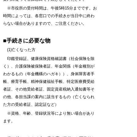
※市役所の受付時間は、午後5時15分までです。お
時間によっては、各窓口での手続きが当日中に終わ
らない場合がありますので、ご注意ください。
■手続きに必要な物
(1)亡くなった方
印鑑登録証、健康保険資格確認書（社会保険を除
く）、介護保険被保険者証、年金関係（年金種別が
わかるもの（年金
機構のハガキ））、身体障害者手
帳、療育手帳、精神保健福祉手帳、特定医療費受給
者証、その他受給者証、固定資
産税納入通知書等そ
の他、各担当課の案内に該当するもの（亡くなられ
た方の受給者証、認定証など）
※資格、年齢、登録状況等により無い場合があり
ます。