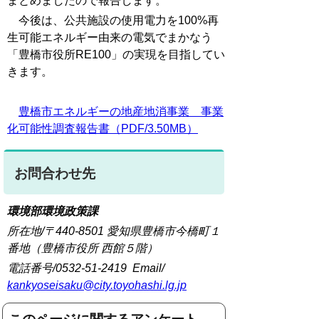
まとめましたので報告します。
今後は、公共施設の使用電力を100%再
生可能エネルギー由来の電気でまかなう
「豊橋市役所RE100」の実現を目指してい
きます。
豊橋市エネルギーの地産地消事業 事業
化可能性調査報告書（PDF/3.50MB）
お問合わせ先
環境部環境政策課
所在地/〒440-8501 愛知県豊橋市今橋町１
番地（豊橋市役所 西館５階）
電話番号/0532-51-2419 Email/
kankyoseisaku@city.toyohashi.lg.jp