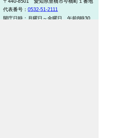
〒440-8501 愛知県豊橋市今橋町１番地
代表番号：
0532-51-2111
開庁日時：
月曜日～金曜日 午前8時30
分～午後5時15分まで
（土・日・祝祭日・年末年始
＜12月29日から1月3日＞は
除く）
各課連絡先
お問い合わせ
市役所までのアクセス