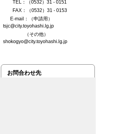
TEL：（0532）31 - 0151
FAX：（0532）31 - 0153
E-mail：（申請用）
tsjc@city.toyohashi.lg.jp
（その他）
shokogyo@city.toyohashi.lg.jp
お問合わせ先
産業部
商工業振興課
所在地/〒440-8501 愛知県豊橋市今橋町
1番地 (豊橋市役所 東館10階)
電話番号/
0532-51-2425
FAX/0532-55-
9090 E-mail/
shokogyo@city.toyohashi.lg.jp