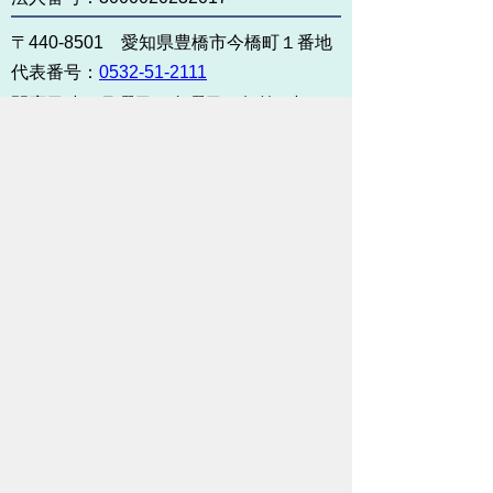
〒440-8501 愛知県豊橋市今橋町１番地
代表番号：
0532-51-2111
開庁日時：
月曜日～金曜日 午前8時30
分～午後5時15分まで
（土・日・祝祭日・年末年始
＜12月29日から1月3日＞は
除く）
各課連絡先
お問い合わせ
市役所までのアクセス