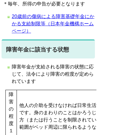
＊毎年、所得の申告が必要となります
20歳前の傷病による障害基礎年金にか
かる支給制限等（日本年金機構ホーム
ページ）
障害年金に該当する状態
障害年金が支給される障害の状態に応
じて、法令により障害の程度が定めら
れています
障
害
他人の介助を受けなければ日常生活のことがほとんど
の
です。身のまわりのことはかろうじてできるものの 
程
方（または行うことを制限されている方）、入院や在
度
範囲がベッド周辺に限られるような方が、１級に相当
１