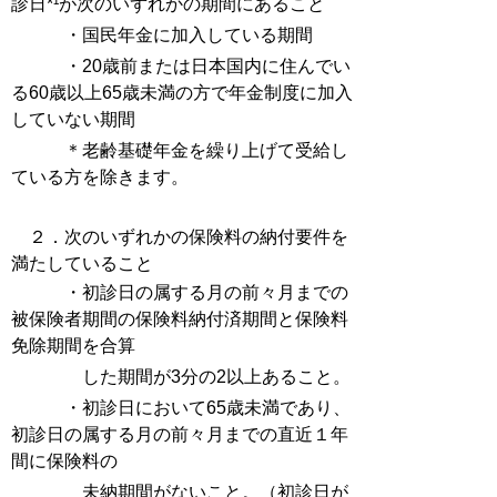
診日*¹が次のいずれかの期間にあること
・国民年金に加入している期間
・20歳前または日本国内に住んでい
る60歳以上65歳未満の方で年金制度に加入
していない期間
＊老齢基礎年金を繰り上げて受給し
ている方を除きます。
２．次のいずれかの保険料の納付要件を
満たしていること
・初診日の属する月の前々月までの
被保険者期間の保険料納付済期間と保険料
免除期間を
合算
した
期間が3分の2以上あること。
・初診日において65歳未満であり、
初診日の属する月の前々月までの直近１年
間に保険料
の
未
納期間
が
ないこと。（初診日が