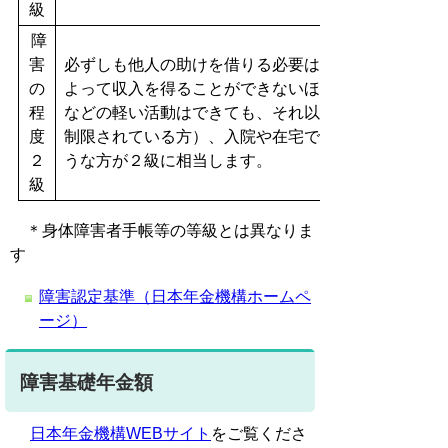
級
障
害
必ずしも他人の助けを借りる必要はなくても、日常生
の
よって
収入を得ることができないほどの障害です。例
程
などの軽い活
動はできても、それ以上重い活動はでき
度
制限されている方）、
入院や在宅で、活動の範囲が病
２
うな方が２級に相当します。
級
＊身体障害者手帳等の等級とは異なりま
す
障害認定基準（日本年金機構ホームペ
ージ）
障害基礎年金額
日本年金機構WEBサイト
をご覧くださ