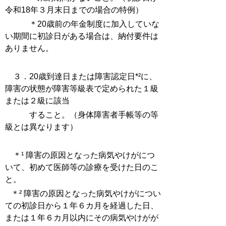
令和18年３月末日までの場合の特例）
＊20歳前の年金制度に加入していな
い期間に初診日がある場合は、納付要件は
ありません。
３．20歳
到達日または障害認定日*²に、
障害の状態が障害等級表で定められた１級
または２級に該当
すること。
（身体障害者手帳等の等
級とは異なります）
＊¹ 障害の原因となった病気やけがにつ
いて、初めて医師等の診療を受けた日のこ
と。
＊² 障害の原因となった病気やけがについ
ての初診日から１
年６
カ月を
経過
した日、
または１年６カ月
以内にその病気やけがが