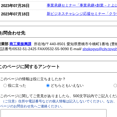
事業承継セミナー「事業承継×創業－とよ
2023年07月26日
新ビジネスチャレンジ応援セミナー「クラ
2023年07月18日
お問合わせ先
産業部
商工業振興課
所在地/〒440-8501 愛知県豊橋市今橋町1番地 (豊
電話番号/
0532-51-2425
FAX/0532-55-9090 E-mail/
shokogyo@city.toyoha
このページに関するアンケート
このページの情報は役に立ちましたか？
役に立った
どちらともいえない
このページに関してご意見がありましたら、500文字以内でご記入く
（ご注意）住所や電話番号などの個人情報は記入しないでください。なお、
ページのお問合わせ先へご連絡ください。