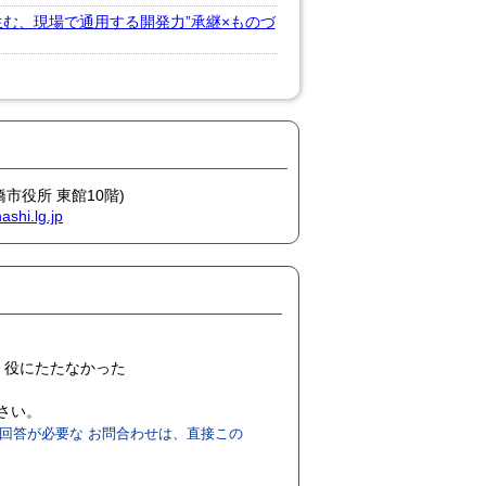
む、現場で通用する開発力”承継×ものづ
橋市役所 東館10階)
shi.lg.jp
役にたたなかった
ださい。
回答が必要な お問合わせは、直接この