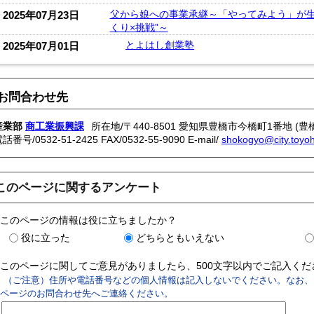
父から娘への事業承継～「やってみよう」が生
2025年07月23日
くり×挑戦”～
とよはし創業塾
2025年07月01日
お問合わせ先
産業部
商工業振興課
所在地/〒440-8501 愛知県豊橋市今橋町1番地 (豊
電話番号/
0532-51-2425
FAX/0532-55-9090 E-mail/
shokogyo@city.toyoha
このページに関するアンケート
このページの情報は役に立ちましたか？
役に立った
どちらともいえない
このページに関してご意見がありましたら、500文字以内でご記入く
（ご注意）住所や電話番号などの個人情報は記入しないでください。なお、
ページのお問合わせ先へご連絡ください。