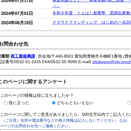
事業承継セミナー「事業承継×第二創業 
2024年07月17日
～」
令和６年度 とよはし創業塾 受講生募集
2024年07月01日
クラウドファンディング はじめの一歩20
2024年06月19日
お問合わせ先
産業部
商工業振興課
所在地/〒440-8501 愛知県豊橋市今橋町1番地 (豊
電話番号/
0532-51-2425
FAX/0532-55-9090 E-mail/
shokogyo@city.toyoha
このページに関するアンケート
このページの情報は役に立ちましたか？
役に立った
どちらともいえない
このページに関してご意見がありましたら、500文字以内でご記入く
（ご注意）住所や電話番号などの個人情報は記入しないでください。なお、
ページのお問合わせ先へご連絡ください。