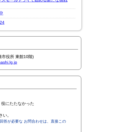
～スモールトライで始める新たな挑戦
中
24
橋市役所 東館10階)
shi.lg.jp
役にたたなかった
ださい。
回答が必要な お問合わせは、直接この