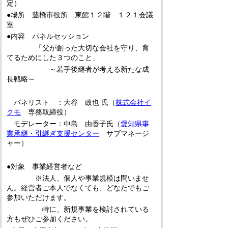
定）
●場所 豊橋市役所 東館１２階 １２１会議
室
●内容 パネルセッション
「父が創った大切な会社を守り、育
てるためにした３つのこと」
～若手後継者が考える新たな成
長戦略～
パネリスト
：大谷 政也
氏（
株式会社イ
クモ
専務取締役）
モデレーター：中島 由香子氏（
愛知県事
業承継・引継ぎ支援センター
サブマネージ
ャー）
●対象 事業経営者など
※法人、個人や事業規模は問いませ
ん。経営者ご本人でなくても、どなたでもご
参加いただけます。
特に、新規事業を検討されている
方もぜひご参加ください。