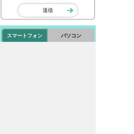
スマートフォン
パソコン
豊橋市役所
法人番号：3000020232017
〒440-8501 愛知県豊橋市今橋町１番地
代表番号：
0532-51-2111
開庁日時：
月曜日～金曜日 午前8時30
分～午後5時15分まで
（土・日・祝祭日・年末年始
＜12月29日から1月3日＞は
除く）