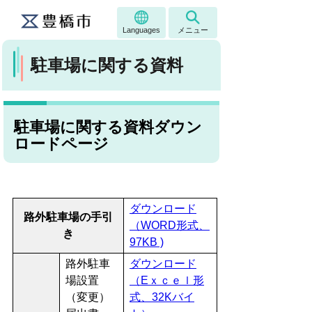
Languages
メニュー
駐車場に関する資料
駐車場に関する資料ダウン
ロードページ
ダウンロード
路外駐車場の手引
（WORD形式、
き
97KB )
路外駐車
ダウンロード
場設置
（Eｘｃｅｌ形
（変更）
式、32Kバイ