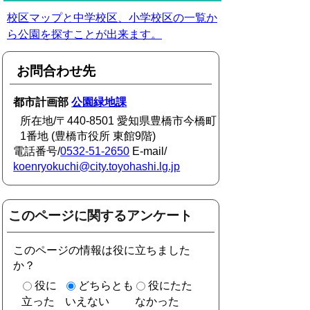
校区マップと中学校区、小学校区の一覧か
ら公園を探すことが出来ます。
お問合わせ先
都市計画部
公園緑地課
所在地/〒440-8501 愛知県豊橋市今橋町
1番地 (豊橋市役所 東館9階)
電話番号/
0532-51-2650
E-mail/
koenryokuchi@city.toyohashi.lg.jp
このページに関するアンケート
このページの情報は役に立ちました
か？
役に
どちらとも
役にたた
立った
いえない
なかった