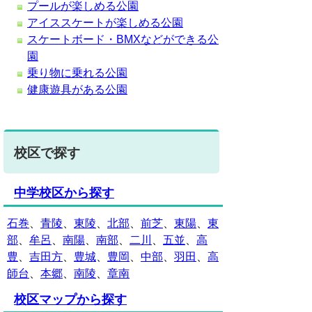
プールが楽しめる公園
アイススケートが楽しめる公園
スケートボード・BMXなどができる公
園
乗り物に乗れる公園
健康遊具がある公園
校区で探す
中学校区から探す
石巻
、
青陵
、
東陵
、
北部
、
前芝
、
東陽
、
東
部
、
牟呂
、
南陽
、
南部
、
二川
、
五並
、
高
豊
、
吉田方
、
豊城
、
豊岡
、
中部
、
羽田
、
高
師台
、
本郷
、
南陵
、
章南
校区マップから探す