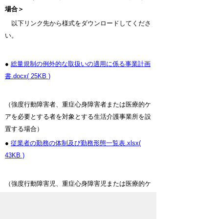
場合＞
以下リンク先から様式をダウンロードしてくださ
い。
●
総量規制の例外的な取扱いの適用に係る事業計画
書.docx( 25KB )
（強度行動障害者、重症心身障害者または医療的ケ
アを必要とする者を対象とする生活介護事業所を設
置する場合）
●
従業者の勤務の体制及び勤務形態一覧表.xlsx(
43KB )
（強度行動障害児、重症心身障害児または医療的ケ
ア児を対象とする児童発達支援事業所・放課後等デ
イサービス事業所、児童発達支援センターを設置す