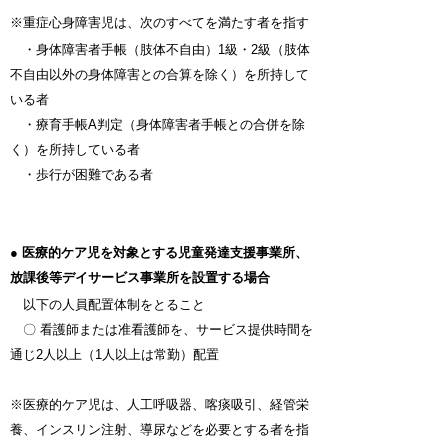
※重症心身障害児は、次のすべてを満たす者を指す
・身体障害者手帳（肢体不自由）1級・2級（肢体
不自由以外の身体障害との合算を除く）を所持して
いる者
・療育手帳A判定（身体障害者手帳との合併を除
く）を所持している者
・歩行が困難である者
●
医療的ケア児を対象とする児童発達支援事業所、
放課後等デイサービス事業所を設置する場合
以下の人員配置体制をとること
〇 看護師または准看護師を、サービス提供時間を
通じ2人以上（1人以上は常勤）配置
※医療的ケア児は、人工呼吸器、喀痰吸引、経管栄
養、インスリン注射、導尿などを必要とする者を指