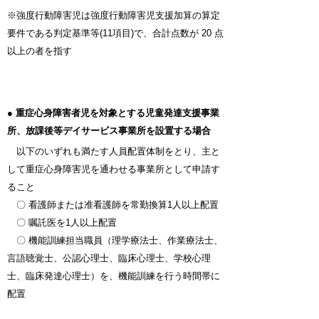
※強度行動障害児は強度行動障害児支援加算の算定
要件である判定基準等(11項目)で、合計点数が 20 点
以上の者を指す
●
重症心身障害者児を対象とする児童発達支援事業
所、放課後等デイサービス事業所を設置する場合
以下のいずれも満たす人員配置体制をとり、主と
して重症心身障害児を通わせる事業所として申請す
ること
〇 看護師または准看護師を常勤換算1人以上配置
〇 嘱託医を1人以上配置
〇 機能訓練担当職員（理学療法士、作業療法士、
言語聴覚士、公認心理士、臨床心理士、学校心理
士、臨床発達心理士）を、機能訓練を行う時間帯に
配置