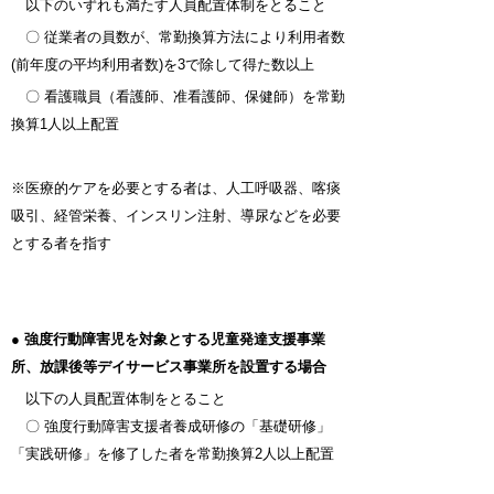
以下のいずれも満たす人員配置体制をとること
〇 従業者の員数が、常勤換算方法により利用者数
(前年度の平均利用者数)を3で除して得た数以上
〇 看護職員（看護師、准看護師、保健師）を常勤
換算1人以上配置
※医療的ケアを必要とする者は、人工呼吸器、喀痰
吸引、経管栄養、インスリン注射、導尿などを必要
とする者を指す
●
強度行動障害児を対象とする児童発達支援事業
所、放課後等デイサービス事業所を設置する場合
以下の人員配置体制をとること
〇 強度行動障害支援者養成研修の「基礎研修」
「実践研修」を修了した者を常勤換算2人以上配置