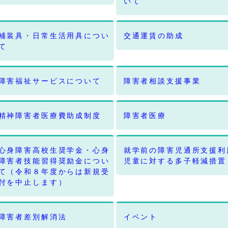
いて
補装具・日常生活用具につい
交通運賃の助成
て
障害福祉サービスについて
障害者相談支援事業
精神障害者医療費助成制度
障害者医療
心身障害高校生奨学金・心身
就学前の障害児通所支援利
障害者技能習得奨励金につい
児童に対する多子軽減措置
て（令和８年度からは新規受
付を中止します）
障害者差別解消法
イベント