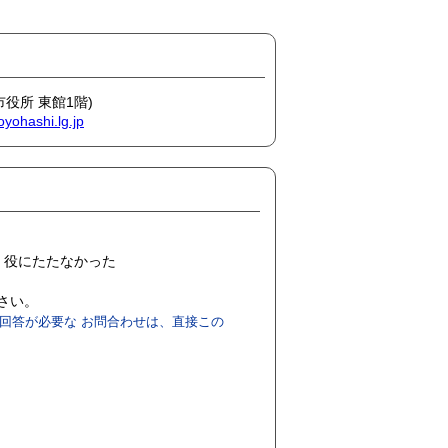
市役所 東館1階)
oyohashi.lg.jp
役にたたなかった
ださい。
回答が必要な お問合わせは、直接この