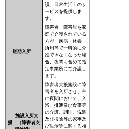
護、日常生活上のサ
ービスを提供しま
す。
障害者・障害児を家
庭で介護されている
方が、疾病・休養・
所用等で一時的に介
短期入所
護できなくなった場
合、夜間も含めて指
定事業所にて介護し
ます。
障害者支援施設に障
害者を入所させ、主
に夜間において、入
浴、排泄及び食事等
の介護、調理、洗濯
施設入所支
及び掃除等の家事及
援 （障害者支
び生活等に関する相