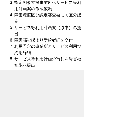
指定相談支援事業所へサービス等利
用計画案の作成依頼
障害程度区分認定審査会にて区分認
定
サービス等利用計画案（原本）の提
出
障害福祉課より受給者証を交付
利用予定の事業所とサービス利用契
約を締結
サービス等利用計画の写しを障害福
祉課へ提出
申請の際に用意していただくもの
身体障害者手帳（身体障害の方）
療育手帳（知的障害の方）
精神障害者保健福祉手帳もしくは精神
障害を有することが確認できる医師の
診断書（精神障害の方）