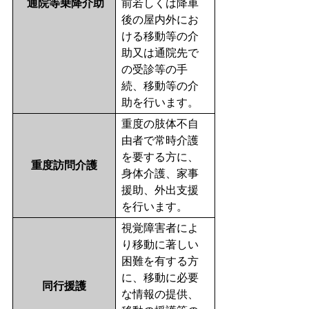
通院等乗降介助
前若しくは降車
後の屋内外にお
ける移動等の介
助又は通院先で
の受診等の手
続、移動等の介
助を行います。
重度の肢体不自
由者で常時介護
を要する方に、
重度訪問介護
身体介護、家事
援助、外出支援
を行います。
視覚障害者によ
り移動に著しい
困難を有する方
に、移動に必要
同行援護
な情報の提供、