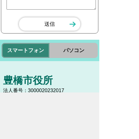
スマートフォン
パソコン
豊橋市役所
法人番号：3000020232017
〒440-8501 愛知県豊橋市今橋町１番地
代表番号：
0532-51-2111
開庁日時：
月曜日～金曜日 午前8時30
分～午後5時15分まで
（土・日・祝祭日・年末年始