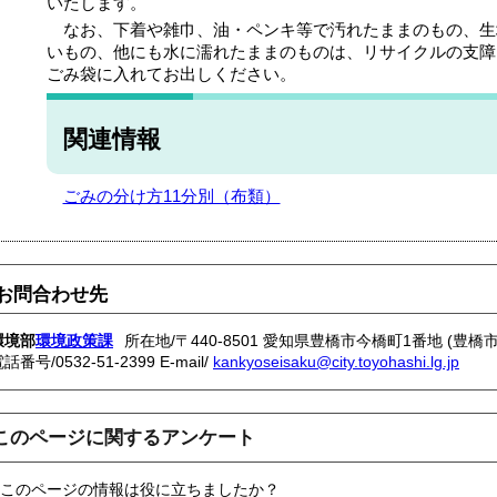
いたします。
なお、下着や雑巾、油・ペンキ等で汚れたままのもの、生
いもの、他にも水に濡れたままのものは、リサイクルの支障
ごみ袋に入れてお出しください。
関連情報
ごみの分け方11分別（布類）
お問合わせ先
環境部
環境政策課
所在地/〒440-8501 愛知県豊橋市今橋町1番地 (豊橋
電話番号/
0532-51-2399
E-mail/
kankyoseisaku@city.toyohashi.lg.jp
このページに関するアンケート
このページの情報は役に立ちましたか？