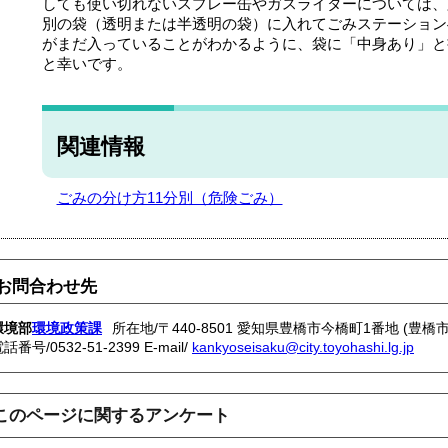
しても使い切れないスプレー缶やガスライターについては、
別の袋（透明または半透明の袋）に入れてごみステーション
がまだ入っていることがわかるように、袋に「中身あり」と
と幸いです。
関連情報
ごみの分け方11分別（危険ごみ）
お問合わせ先
環境部
環境政策課
所在地/〒440-8501 愛知県豊橋市今橋町1番地 (豊橋
電話番号/
0532-51-2399
E-mail/
kankyoseisaku@city.toyohashi.lg.jp
このページに関するアンケート