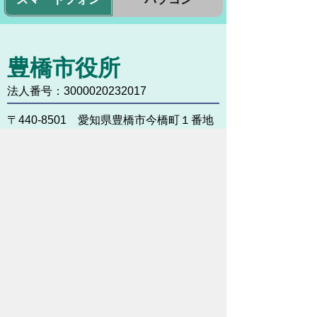
豊橋市役所
法人番号：3000020232017
〒440-8501 愛知県豊橋市今橋町１番地
代表番号：
0532-51-2111
開庁日時：
月曜日～金曜日 午前8時30
分～午後5時15分まで
（土・日・祝祭日・年末年始
＜12月29日から1月3日＞は
除く）
各課連絡先
お問い合わせ