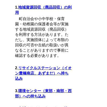
1.
地域資源回収（廃品回収）の利
用
町自治会や小中学校・保育
園・幼稚園の保護者会等が実施
する地域資源回収（廃品回収）
を利用する方法があります。た
だし、実施団体によって布類の
回収の可否や古紙の取扱いが異
なることがありますので事前に
確認する必要があります。
2.
リサイクルステーション（イオ
ン豊橋南店、あずまだ）へ持ち
込み
3.
環境センター（東部・南部・西
部）への持ち込み