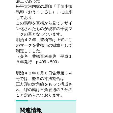
藩主であった
松平大河内家の馬印「千切小御
馬印（おうまじるし）」に由来
しており、
この馬印を真横から見てデザイ
ン化されたものが現在の千切マ
ークの基となっています。
明治４２年、豊橋市は正式にこ
のマークを豊橋市の徽章として
制定しました。
（参考：豊橋百科事典 平成１
８年発行 p.499～500）
明治４２年６月６日告示第３４
号では、徽章の寸法割合は
正方形の対角線をもって構成さ
れ、線の幅は三角底辺の７分の
１と定められております。
関連情報