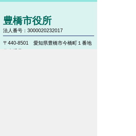
豊橋市役所
法人番号：3000020232017
〒440-8501 愛知県豊橋市今橋町１番地
代表番号：
0532-51-2111
開庁日時：
月曜日～金曜日 午前8時30
分～午後5時15分まで
（土・日・祝祭日・年末年始
＜12月29日から1月3日＞は
除く）
各課連絡先
お問い合わせ