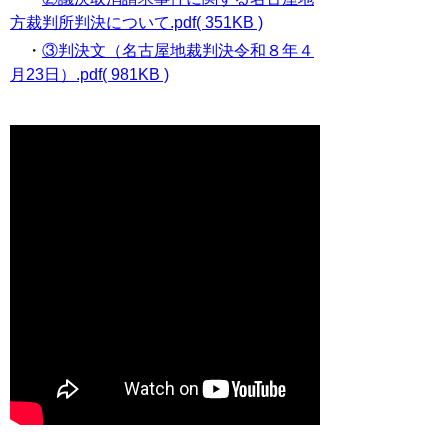
方裁判所判決について.pdf( 351KB )
・
③判決文（名古屋地裁判決令和８年４
月23日）.pdf( 981KB )