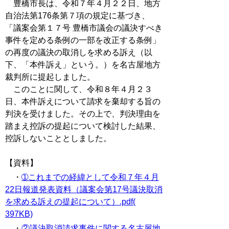
豊橋市長は、令和７年４月２２日、地方
自治法第176条第７項の規定に基づき、
「議案会第１７号 豊橋市議会の議決すべき
事件を定める条例の一部を改正する条例」
の再度の議決の取消しを求める訴え（以
下、「本件訴え」という。）を名古屋地方
裁判所に提起しました。
このことに関して、令和８年４月２３
日、本件訴えについて請求を棄却する旨の
判決を受けました。その上で、判決理由を
踏まえ控訴の提起について検討した結果、
控訴しないこととしました。
【資料】
・
➀これまでの経緯として令和７年４月
22日報道発表資料（議案会第17号議決取消
を求める訴えの提起について）.pdf(
397KB)
・
②議決取消請求事件に関する名古屋地