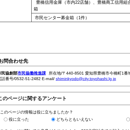
豊橋信用金庫（市内22店舗）、豊橋商工信用組
箱
市民センター募金箱（1件）
お問合わせ先
市民協創部
市民協働推進課
所在地/〒440-8501 愛知県豊橋市今橋町1番
電話番号/
0532-51-2482
E-mail/
shiminkyodo@city.toyohashi.lg.jp
このページに関するアンケート
このページの情報は役に立ちましたか？
役に立った
どちらともいえない