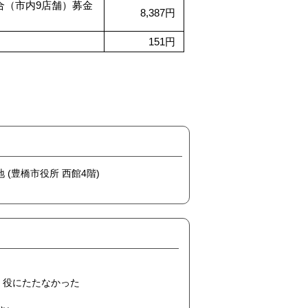
合（市内9店舗）募金
8,387円
151円
地 (豊橋市役所 西館4階)
役にたたなかった