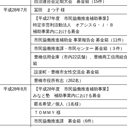
自治連合会定期大会 募金箱（15件）
平成28年7月
冨田 まつ子 様
【平成27年度 市民協働推進補助事業】
特定非営利活動法人 オアシスＧ・Ｊ・Ｂ
補助事業内における募金
市民協働推進補助金 事業報告会 募金箱（11件）
市民協働推進課・市民センター 募金箱（３件）
豊橋信用金庫（市内22店舗）、豊橋商工信用組
箱
設楽町・豊橋市女性交流会 募金箱
豊橋市役所有志（262名）
平成28年8月
【平成28年度 市民協働推進補助事業】
みなと塾 補助事業内における募金
匿名希望／個人（1名様）
ＴＯＭＭＹ 様
市民協働推進課 募金箱（6件）