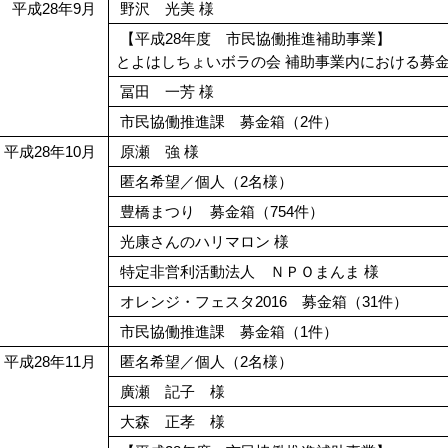
平成28年9月
野沢 光美 様
【平成28年度 市民協働推進補助事業】
とよはしちょいボラの会 補助事業内における募
冨田 一芳 様
市民協働推進課 募金箱（2件）
平成28年10月
原瀬 強 様
匿名希望／個人（2名様）
豊橋まつり 募金箱（754件）
光康さんのハリマロン 様
特定非営利活動法人 ＮＰＯまんま 様
オレンジ・フェスタ2016 募金箱（31件）
市民協働推進課 募金箱（1件）
平成28年11月
匿名希望／個人（2名様）
廣瀬 記子 様
大森 正孝 様