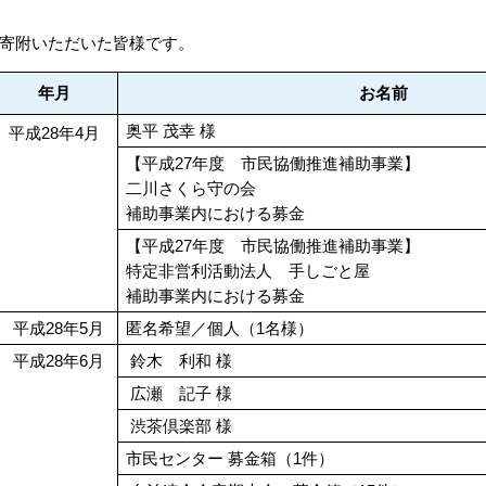
寄附いただいた皆様です。
年月
お名前
奥平 茂幸 様
平成28年4月
【平成27年度 市民協働推進補助事業】
二川さくら守の会
補助事業内における募金
【平成27年度 市民協働推進補助事業】
特定非営利活動法人 手しごと屋
補助事業内における募金
平成28年5月
匿名希望／個人（1名様）
平成28年6月
鈴木 利和 様
広瀬 記子 様
渋茶倶楽部 様
市民センター 募金箱（1件）