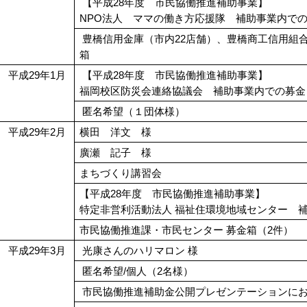
【平成28年度 市民協働推進補助事業】
NPO法人 ママの働き方応援隊 補助事業内で
豊橋信用金庫（市内22店舗）、豊橋商工信用組
箱
平成29年1月
【平成28年度 市民協働推進補助事業】
福岡校区防災会連絡協議会 補助事業内での募金
匿名希望（１団体様）
平成29年2月
横田 洋文 様
廣瀬 記子 様
まちづくり講習会
【平成28年度 市民協働推進補助事業】
特定非営利活動法人 福祉住環境地域センター 
市民協働推進課・市民センター 募金箱（2件）
平成29年3月
光康さんのハリマロン 様
匿名希望/個人（2名様）
市民協働推進補助金公開プレゼンテーションにお