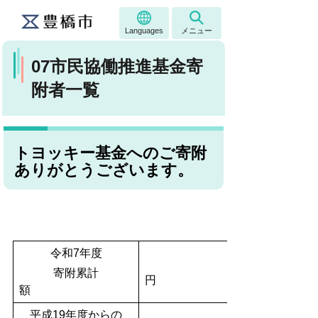
Languages
メニュー
07市民協働推進基金寄
附者一覧
トヨッキー基金へのご寄附
ありがとうございます。
令和7年度
寄附累計
額
平成19年度からの