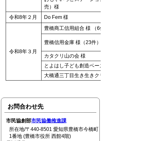
売）様
令和8年２月
Do Fem 様
豊橋商工信用組合 様 （6件）
豊橋信用金庫 様（23件）
令和8年３月
カタクリ山の会 様
とよはし子ども創造ベース 様
大橋通三丁目生き生きクラブ 様
お問合わせ先
市民協創部
市民協働推進課
所在地/〒440-8501 愛知県豊橋市今橋町
1番地 (豊橋市役所 西館4階)