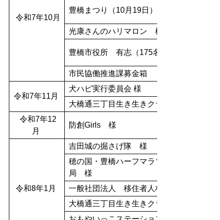
豊橋まつり（10月19日）
令和7年10月
光康さんのハリマロン 様
豊橋市役所 有志（175名）
市民協働推進課募金箱
犬ハピ実行委員会 様
令和7年11月
大橋通三丁目生き生きクラブ 様
令和7年12
防創Girls 様
月
吉田城の掘さげ隊 様
穂の国・豊橋ハーフマラソン実行委員会事
局 様
令和8年1月
一般社団法人 移住者人材バンク 様
大橋通三丁目生き生きクラブ 様
おもやいっこステーション（東三河ヤクル