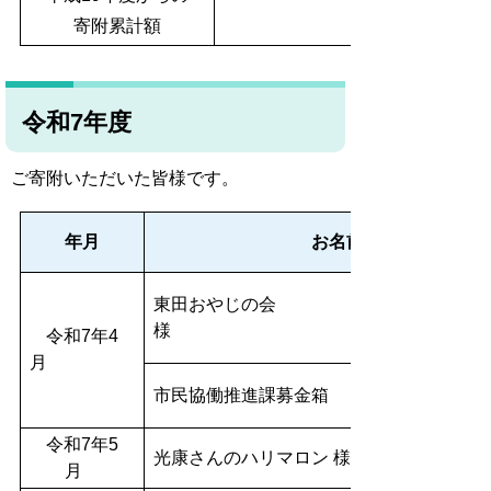
寄附累計額
令和7年度
ご寄附いただいた皆様です。
年月
お名前
東田おやじの会
令和7年4
月
市民協働推進課募金箱
令和7年5
光康さんのハリマロン 様
月