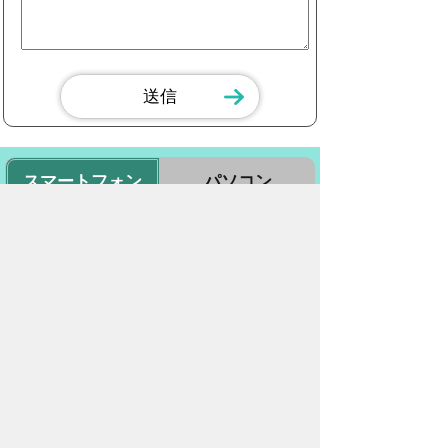
スマートフォン
パソコン
豊橋市役所
法人番号：3000020232017
〒440-8501 愛知県豊橋市今橋町１番地
代表番号：
0532-51-2111
開庁日時：
月曜日～金曜日 午前8時30
分～午後5時15分まで