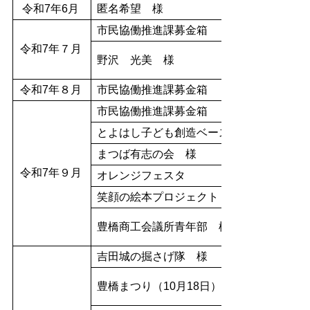
令和7年6月
匿名希望 様
市民協働推進課募金箱
令和7年７月
野沢 光美 様
令和7年８月
市民協働推進課募金箱
市民協働推進課募金箱
とよはし子ども創造ベース 様
まつば有志の会 様
令和7年９月
オレンジフェスタ
笑顔の絵本プロジェクト 様
豊橋商工会議所青年部 様
吉田城の掘さげ隊 様
豊橋まつり（10月18日）