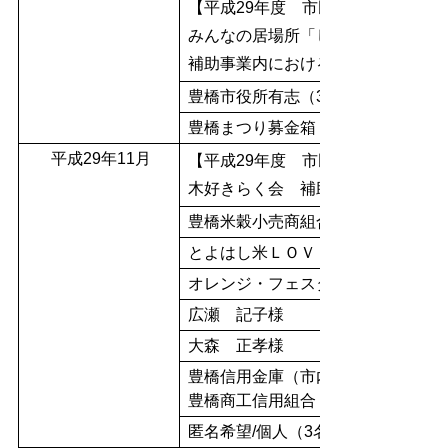
【平成29年度 市民協働推進補助事
みんなの居場所「しあわせクラブ」
補助事業内における募金
豊橋市役所有志（321名）
豊橋まつり募金箱（90件）
平成29年11月
【平成29年度 市民協働推進補助事
木好きらく会 補助事業内における
豊橋米穀小売商組合様
とよはし米ＬＯＶＥ💛ＰＲＯＪＥＣ
オレンジ・フェスタ募金箱（11件）
広瀬 記子様
大森 正孝様
豊橋信用金庫（市内22店舗）、
豊橋商工信用組合（市内9店舗） 
匿名希望/個人（3名様）