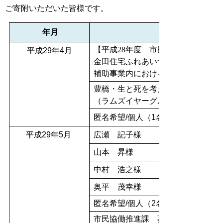
ご寄附いただいた皆様です。
年月
お名前
【平成28年度 市民協働推進補助事
平成29年4月
金田住宅ふれあいサロン世話人会
補助事業内における募金
豊橋・生と死を考える会
（ラムズイヤーグループ）
匿名希望/個人（1名様）
平成29年5月
広瀬 記子様
山本 昇様
中村 浩之様
奥平 茂幸様
匿名希望/個人（2名様）
市民協働推進課 募金箱（1件）