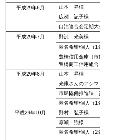
山本 昇様
平成29年6月
広瀬 記子様
自治連合会定期大会 募金箱（11件
平成29年7月
野沢 光美様
匿名希望/個人（1名様）
豊橋信用金庫（市内22店舗）、
豊橋商工信用組合（市内9店舗） 
平成29年8月
山本 昇様
光康さんのアシマリ様
市民協働推進課 募金箱（1件）
匿名希望/個人（1名様）
平成29年10月
野村 弘子様
原瀬 強様
匿名希望/個人（2名様）