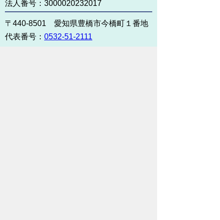
法人番号：3000020232017
〒440-8501 愛知県豊橋市今橋町１番地
代表番号：
0532-51-2111
開庁日時：
月曜日～金曜日 午前8時30
分～午後5時15分まで
（土・日・祝祭日・年末年始
＜12月29日から1月3日＞は
除く）
各課連絡先
お問い合わせ
市役所までのアクセス