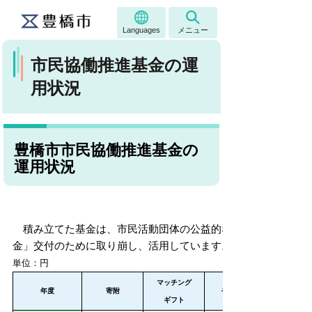
Languages
メニュー
市民協働推進基金の運
用状況
豊橋市市民協働推進基金の
運用状況
積み立てた基金は、
市民活動団体の公益的な社会貢献活動を
金」交付のために取り崩し、活用しています。
単位：円
マッチング
年度
寄附
その他積立
ギフト