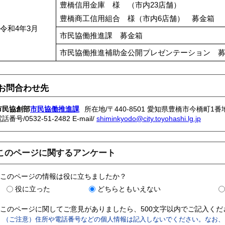
豊橋信用金庫 様 （市内23店舗）
豊橋商工信用組合 様（市内6店舗） 募金箱
令和4年3月
市民協働推進課 募金箱
市民協働推進補助金公開プレゼンテーション 
お問合わせ先
市民協創部
市民協働推進課
所在地/〒440-8501 愛知県豊橋市今橋町1番
電話番号/
0532-51-2482
E-mail/
shiminkyodo@city.toyohashi.lg.jp
このページに関するアンケート
このページの情報は役に立ちましたか？
役に立った
どちらともいえない
このページに関してご意見がありましたら、500文字以内でご記入く
（ご注意）住所や電話番号などの個人情報は記入しないでください。なお、