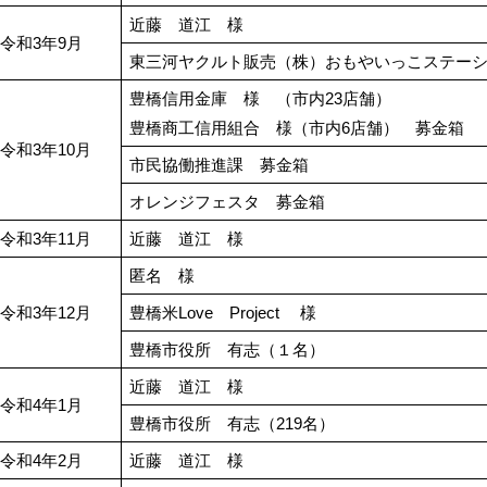
近藤 道江 様
令和3年9月
東三河ヤクルト販売（株）おもやいっこステー
豊橋信用金庫 様 （市内23店舗）
豊橋商工信用組合 様（市内6店舗） 募金箱
令和3年10月
市民協働推進課 募金箱
オレンジフェスタ 募金箱
令和3年11月
近藤 道江 様
匿名 様
令和3年12月
豊橋米Love Project 様
豊橋市役所 有志（１名）
近藤 道江 様
令和4年1月
豊橋市役所 有志（219名）
令和4年2月
近藤 道江 様