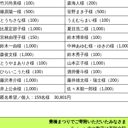
竹川尚美様（100）
森海人様（200）
篠原陽一様（500）
笹野まき子様（500）
とうちさな様（100）
うえむらまい様（100）
比屋定節子様（1,000）
夏目浩二様（1,000）
宮林由理子様（150）
鈴木博幸様（100）
鈴木一由様（1,000）
中神あゆむ様・ゆきの様（1,00
森俊文様（1,000）
鈴木秀子様（100）
とうやまありさ様（100）
山本正子様（1,000）
ひらいこうた様（100）
酒井優斗様（100）
藤沢孝介様（1,000）
藤井雄太様・瑞士様（200）
井上公余様（1,000）
佐々木順一郎様（1,000）
匿名希望／個人：159名様 30,801円
豊橋まつりでご寄附いただいたみなさま