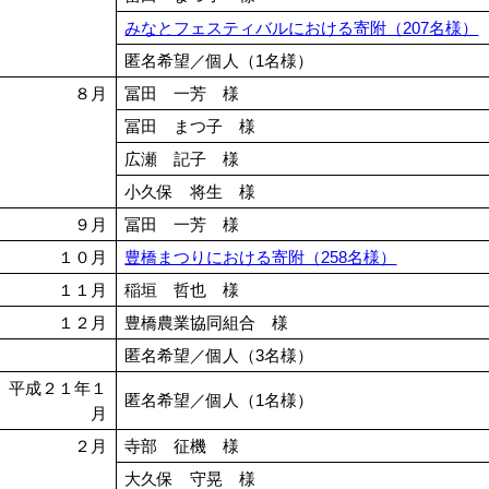
みなとフェスティバルにおける寄附（207名様）
匿名希望／個人（1名様）
８月
冨田 一芳 様
冨田 まつ子 様
広瀬 記子 様
小久保 将生 様
９月
冨田 一芳 様
１０月
豊橋まつりにおける寄附（258名様）
１１月
稲垣 哲也 様
１２月
豊橋農業協同組合 様
匿名希望／個人（3名様）
平成２１年１
匿名希望／個人（1名様）
月
２月
寺部 征機 様
大久保 守晃 様