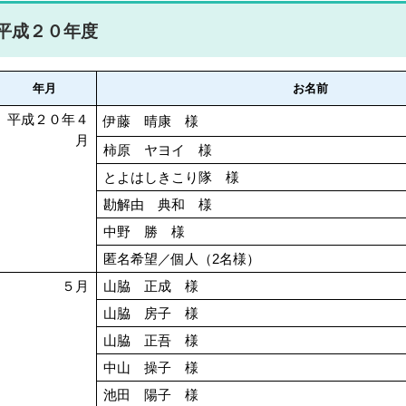
平成２０年度
年月
お名前
平成２０年４
伊藤 晴康 様
月
柿原 ヤヨイ 様
とよはしきこり隊 様
勘解由 典和 様
中野 勝 様
匿名希望／個人（2名様）
５月
山脇 正成 様
山脇 房子 様
山脇 正吾 様
中山 操子 様
池田 陽子 様