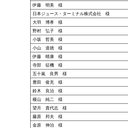
伊藤 明美 様
日本ジュース・ターミナル株式会社 様
大羽 博孝 様
野村 弘子 様
小坂 哲美 様
小山 道徳 様
伊藤 晴康 様
寺部 征機 様
五十嵐 良男 様
豊田 俊充 様
鈴木 良治 様
榎山 純二 様
望月 貴代志 様
藤原 邦夫 様
金原 伸治 様