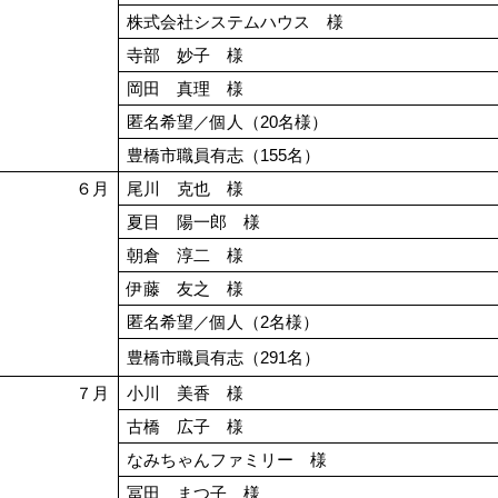
株式会社システムハウス 様
寺部 妙子 様
岡田 真理 様
匿名希望／個人（20名様）
豊橋市職員有志（155名）
６月
尾川 克也 様
夏目 陽一郎 様
朝倉 淳二 様
伊藤 友之 様
匿名希望／個人（2名様）
豊橋市職員有志（291名）
７月
小川 美香 様
古橋 広子 様
なみちゃんファミリー 様
冨田 まつ子 様