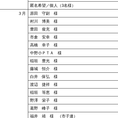
匿名希望／個人（3名様）
３月
原田 守尉 様
村川 博美 様
豊田 俊充 様
市倉 安幸 様
高橋 幸子 様
中野小ＰＴＡ 様
稲垣 豊光 様
藤城 恒介 様
白井 保弘 様
渡辺 捷祥 様
稲垣 等恵 様
野澤 栄子 様
葛野 峰子 様
福井 靖 様 （市子連）