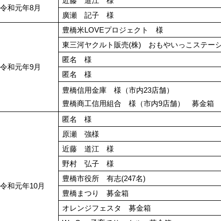
近藤 道江 様
令和元年8月
廣瀬 記子 様
豊橋米LOVEプロジェクト 様
東三河ヤクルト販売(株) おもやいっこステー
匿名 様
令和元年9月
匿名 様
豊橋信用金庫 様（市内23店舗）
豊橋商工信用組合 様（市内9店舗） 募金箱
匿名 様
原瀬 強様
近藤 道江 様
野村 弘子 様
豊橋市役所 有志(247名)
令和元年10月
豊橋まつり 募金箱
オレンジフェスタ 募金箱