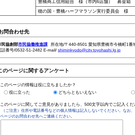
豊橋商工信用組合 様（市内6店舗） 募金箱
穂の国・豊橋ハーフマラソン実行委員会 様
お問合わせ先
市民協創部
市民協働推進課
所在地/〒440-8501 愛知県豊橋市今橋町1番
電話番号/
0532-51-2482
E-mail/
shiminkyodo@city.toyohashi.lg.jp
このページに関するアンケート
このページの情報は役に立ちましたか？
役に立った
どちらともいえない
このページに関してご意見がありましたら、500文字以内でご記入く
（ご注意）住所や電話番号などの個人情報は記入しないでください。なお、
ページのお問合わせ先へご連絡ください。