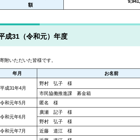
9,94
額
平成31（令和元）年度
寄附いただいた皆様です。
年月
お名前
野村 弘子 様
平成31年4月
市民協働推進課 募金箱
令和元年5月
匿名 様
廣瀬 記子 様
令和元年6月
野村 弘子 様
令和元年7月
近藤 道江 様