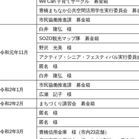
We Can 子育てサークル 募金箱
豊橋まちなか公共空間活用学生実行委員会 募
市民協働推進課 募金箱
白井 隆弘 様
SOZO観光マップ隊 募金箱
野沢 光美 様
令和元年11月
アクティブ・シニア・フェスティバル実行委員
匿名 様
白井 隆弘 様
市民協働推進課 募金箱
令和2年1月
広瀬 記子 様
令和2年2月
まちづくり講習会 募金箱
匿名 様
匿名 様
令和2年3月
豊橋信用金庫 様（市内23店舗）