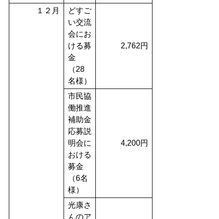
１２月
どすご
い交流
会にお
ける募
2,762円
金
（28
名様）
市民協
働推進
補助金
応募説
明会に
4,200円
おける
募金
（6名
様）
光康さ
んのア