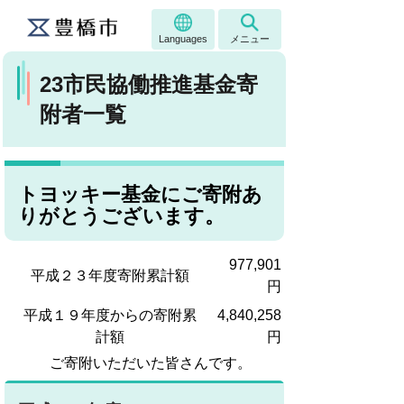
Languages
メニュー
23市民協働推進基金寄
附者一覧
トヨッキー基金にご寄附あ
りがとうございます。
977,901
平成２３年度寄附累計額
円
平成１９年度からの寄附累
4,840,258
計額
円
ご寄附いただいた皆さんです。