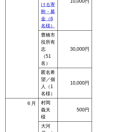
10,000円
ける寄
附・募
金（6
名様）
豊橋市
役所有
志
30,000円
（51
名）
匿名希
望／個
10,000円
人（1
名様）
村岡
６月
義夫
500円
様
大河