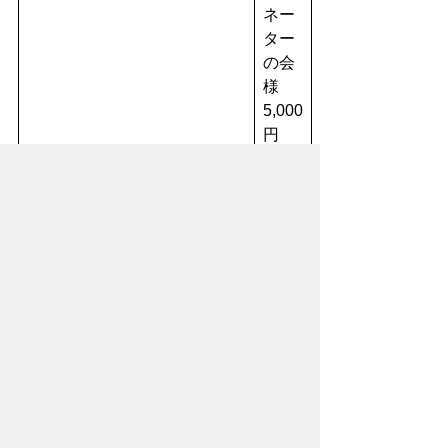
ネー
ター
の会
様
5,000
円
募金箱／4名様 4,000円
オレンジ・フェスタでご寄附いただい
たみなさま
【順不同】
匿名希望／個人：1名様 2,000円
募金箱／57名様 8,319円