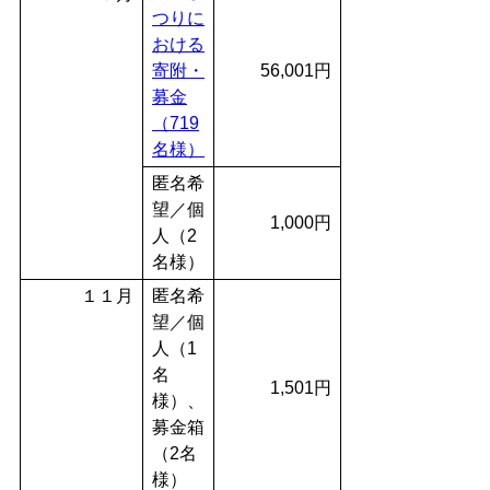
つりに
おける
寄附・
56,001円
募金
（719
名様）
匿名希
望／個
1,000円
人（2
名様）
１１月
匿名希
望／個
人（1
名
1,501円
様）、
募金箱
（2名
様）