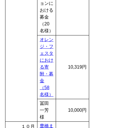
ョンに
おける
募金
（20
名様）
オレン
ジ・フ
ェスタ
におけ
る寄
10,319円
附・募
金
（58
名様）
冨田
一芳
10,000円
様
豊橋ま
１０月