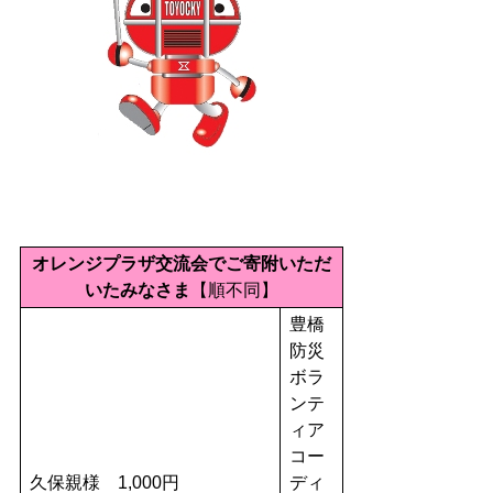
オレンジプラザ交流会でご寄附いただ
いたみなさま
【順不同】
豊橋
防災
ボラ
ンテ
ィア
コー
久保親様 1,000円
ディ