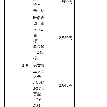
500円
チャ
モ 様
匿名希
望／個
人（1
名
2,520円
様）、
募金箱
（2名
様）
１月
男女共
生フェ
スティ
バルに
2,845円
おける
募金
（16
名様）