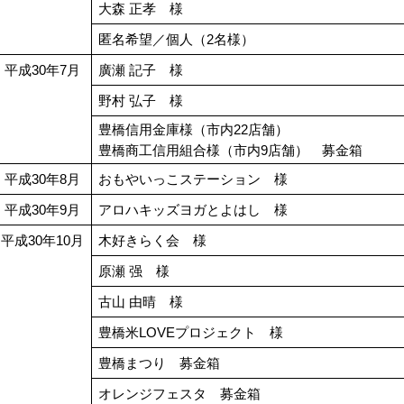
大森 正孝 様
匿名希望／個人（2名様）
平成30年7月
廣瀬 記子 様
野村 弘子 様
豊橋信用金庫様（市内22店舗）
豊橋商工信用組合様（市内9店舗） 募金箱
平成30年8月
おもやいっこステーション 様
平成30年9月
アロハキッズヨガとよはし 様
平成30年10月
木好きらく会 様
原瀬 强 様
古山 由晴 様
豊橋米LOVEプロジェクト 様
豊橋まつり 募金箱
オレンジフェスタ 募金箱