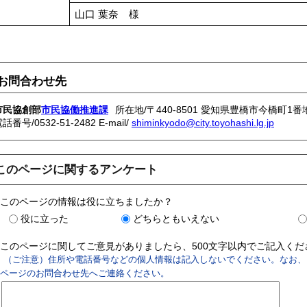
山口 葉奈 様
お問合わせ先
市民協創部
市民協働推進課
所在地/〒440-8501 愛知県豊橋市今橋町1番
電話番号/
0532-51-2482
E-mail/
shiminkyodo@city.toyohashi.lg.jp
このページに関するアンケート
このページの情報は役に立ちましたか？
役に立った
どちらともいえない
このページに関してご意見がありましたら、500文字以内でご記入く
（ご注意）住所や電話番号などの個人情報は記入しないでください。なお、
ページのお問合わせ先へご連絡ください。