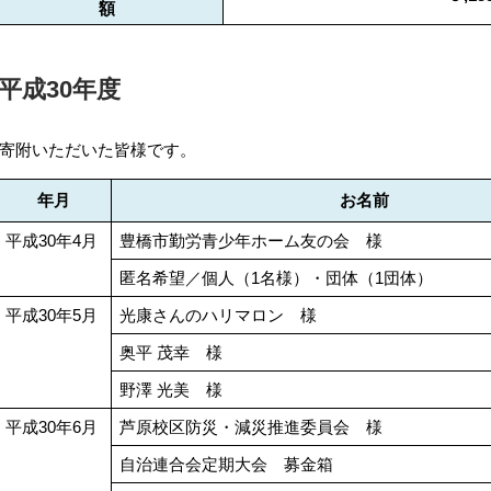
額
平成30年度
寄附いただいた皆様です。
年月
お名前
平成30年4月
豊橋市勤労青少年ホーム友の会 様
匿名希望／個人（1名様）・団体（1団体）
平成30年5月
光康さんのハリマロン 様
奥平 茂幸 様
野澤 光美 様
平成30年6月
芦原校区防災・減災推進委員会 様
自治連合会定期大会 募金箱