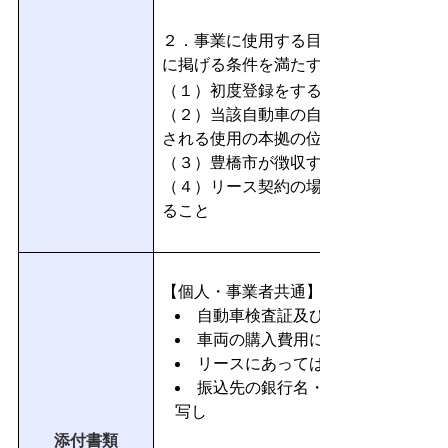
２．事業に使用する目的で購入または
に掲げる条件を満たすもの
（１）初度登録をする時点において市
（２）当該自動車の自動車検査証又は
される使用の本拠の位置が豊橋市内で
（３）豊橋市が徴収する税を滞納して
（４）リース契約の場合、使用の期間
ること
【個人・事業者共通】
自動車検査証及び自動車検査証記
車両の購入費用に係る領収書等の
リースにあっては、賃貸借契約書
振込先の銀行名・支店名・口座番
写し
添付書類