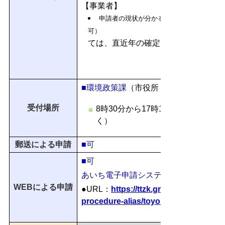
【事業者】
申請者の現状が分かる登記の写し（コピー
可
ては、直近年の確定申告書の写し）
■環境政策課
（市役所 西館５階）
受付場所
8時30分から17時15分まで（土
く）
郵送による申請
■可
■可
あいち電子申請システムによる申請
WEBによる申請
●URL：
https://ttzk.graffer.jp/city-to
procedure-alias/toyohashi-ev