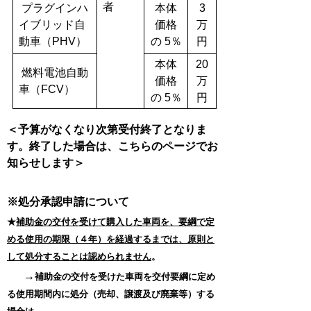
者
プラグインハ
本体
3
イブリッド自
価格
万
動車（PHV）
の 5％
円
本体
20
燃料電池自動
価格
万
車（FCV）
の 5％
円
＜予算がなくなり次第受付終了となりま
す。終了した場合は、こちらのページでお
知らせします＞
※処分承認申請について
★
補助金の交付を受けて購入した車両を、要綱で定
める使用の期限
（
４年）
を経過するまでは、原則と
して処分することは認められません
。
→
補助金の交付を受けた車両を交付要綱に定め
る使用期間内に処分（売却、譲渡及び
廃棄等）する