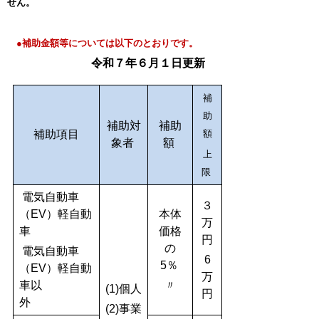
せん。
●
補助金額等については以下のとおりです。
令和７年６
月１日更新
補
助
補助対
補助
補助項目
額
象者
額
上
限
電気自動車
３
（EV）軽自動
本体
万
車
価格
円
の
電気自動車
6
5％
（EV）軽自動
万
車以
〃
(1)個人
円
外
(2)事業