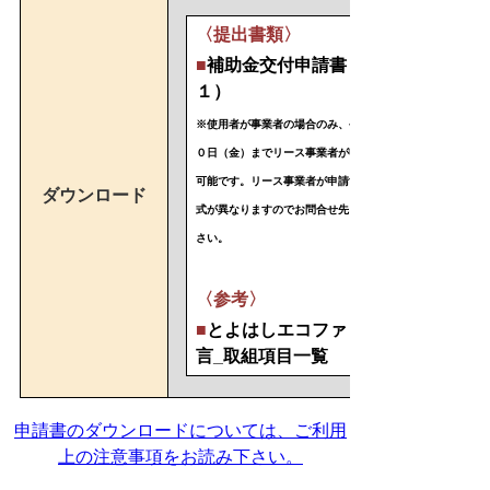
〈提出書類〉
■
補助金交付申請書（様式第
１）
※使用者が事業者の場合のみ、令和７年５月３
０日（金）までリース事業者が申請することも
可能です。リース事業者が申請する場合は、様
ダウンロード
式が異なりますのでお問合せ先までご連絡くだ
さい。
〈参考〉
■
とよはしエコファミリー宣
言_取組項目一覧
申請書のダウンロードについては、ご利用
上の注意事項をお読み下さい。