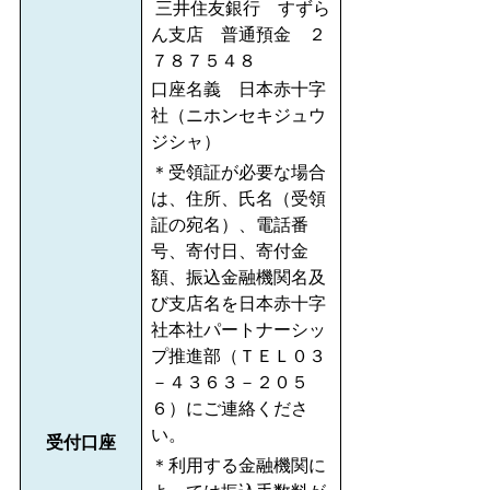
三井住友銀行 すずら
ん支店 普通預金 ２
７８７５４８
口座名義 日本赤十字
社（ニホンセキジュウ
ジシャ）
＊受領証が必要な場合
は、住所、氏名（受領
証の宛名）、電話番
号、寄付日、寄付金
額、振込金融機関名及
び支店名を日本赤十字
社本社パートナーシッ
プ推進部（ＴＥＬ０３
－４３６３－２０５
６）にご連絡くださ
い。
受付口座
＊利用する金融機関に