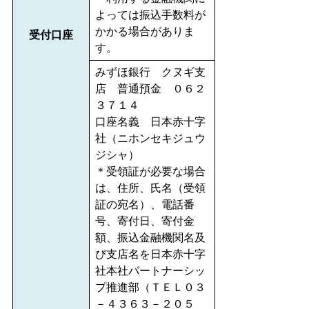
よっては振込手数料が
かかる場合がありま
受付口座
す。
みずほ銀行 クヌギ支
店 普通預金 ０６２
３７１４
口座名義 日本赤十字
社（ニホンセキジュウ
ジシャ）
＊受領証が必要な場合
は、住所、氏名（受領
証の宛名）、電話番
号、寄付日、寄付金
額、振込金融機関名及
び支店名を日本赤十字
社本社パートナーシッ
プ推進部（ＴＥＬ０３
－４３６３－２０５