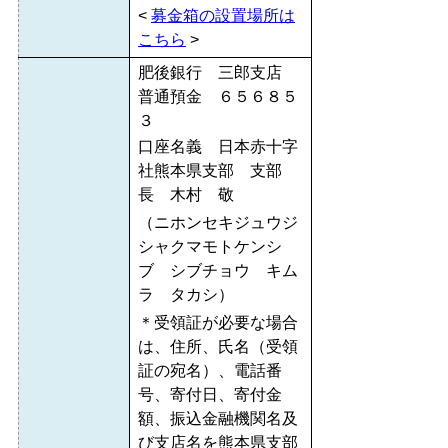
<
募金箱の設置場所は
こちら
>
肥後銀行 三郎支店
普通預金 ６５６８５
３
口座名義 日本赤十字
社熊本県支部 支部
長 木村 敬
（ニホンセキジュウジ
シャクマモトケンシ
ブ シブチョウ キム
ラ タカシ）
＊受領証が必要な場合
は、住所、氏名（受領
証の宛名）、電話番
号、寄付日、寄付金
額、振込金融機関名及
び支店名を熊本県支部