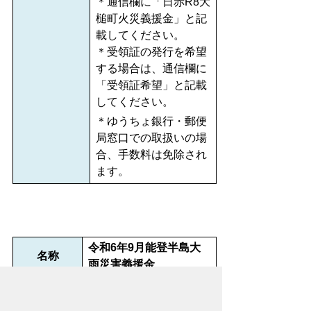
＊通信欄に「日赤R8大
槌町火災義援金」と記
載してください。
＊受領証の発行を希望
する場合は、通信欄に
「受領証希望」と記載
してください。
＊ゆうちょ銀行・郵便
局窓口での取扱いの場
合、手数料は免除され
ます。
令和6年9月能登半島大
名称
雨災害義援金
令和6年9月25日（水曜
期間
日）～令和9年3月31日