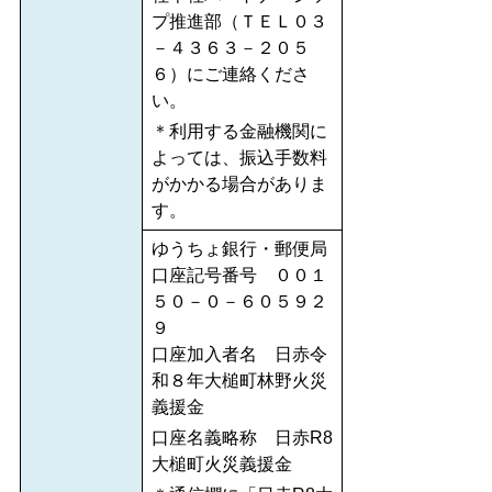
プ推進部（ＴＥＬ０３
－４３６３－２０５
６）にご連絡くださ
い。
＊利用する金融機関に
よっては、振込手数料
がかかる場合がありま
す。
ゆうちょ銀行・郵便局
口座記号番号 ００１
５０－０－６０５９２
９
口座加入者名 日赤令
和８年大槌町林野火災
義援金
口座名義略称 日赤R8
大槌町火災義援金