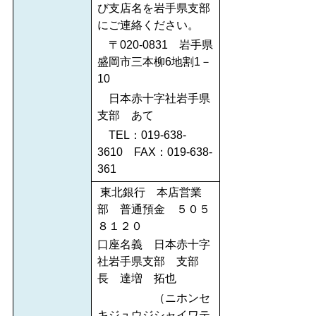
び支店名を岩手県支部
にご連絡ください。
〒020‐0831 岩手県
盛岡市三本柳6地割1－
10
日本赤十字社岩手県
支部 あて
TEL：019‐638-
3610 FAX：019‐638‐
361
東北銀行 本店営業
部 普通預金 ５０５
８１２０
口座名義 日本赤十字
社岩手県支部 支部
長 達増 拓也
（ニホンセ
キジュウジシャイワテ