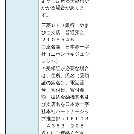
よっては振込手数料が
かかる場合がありま
す。
三菱ＵＦＪ銀行 やま
びこ支店 普通預金
２１０５５４５
口座名義 日本赤十字
社（ニホンセキジュウ
ジシャ）
＊受領証が必要な場合
は、住所、氏名（受領
証の宛名）、電話番
号、寄付日、寄付金
額、振込金融機関名及
び支店名を日本赤十字
社本社パートナーシッ
プ推進部（ＴＥＬ０３
－４３６３－２０５
６）にご連絡くださ