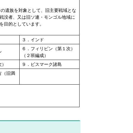
の遺族を対象として、旧主要戦域とな
戦没者、又は旧ソ連・モンゴル地域に
を目的としています。
３．インド
６．フィリピン（第１次）
ン
（２班編成）
次）
９．ビスマーク諸島
方（旧満