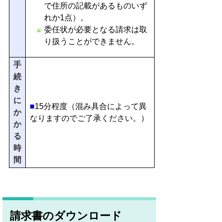
で住所の記載があるものいず
れか1点）。
委任状が必要となる請求は取
り扱うことができません。
手
続
き
に
■
15分程度（混み具合によって異
か
なりますのでご了承ください。）
か
る
時
間
請求書のダウンロード