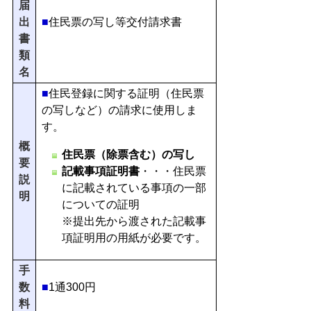
届
出
■
住民票の写し等交付請求書
書
類
名
■
住民登録に関する証明（住民票
の写しなど）の請求に使用しま
す。
概
住民票（除票含む）の写し
要
記載事項証明書
・・・住民票
説
に記載されている事項の一部
明
についての証明
※提出先から渡された記載事
項証明用の用紙が必要です。
手
数
■
1通300円
料