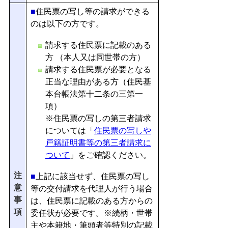
■
住民票の写し等の請求ができる
のは以下の方です。
請求する住民票に記載のある
方 （本人又は同世帯の方）
請求する住民票が必要となる
正当な理由がある方（住民基
本台帳法第十二条の三第一
項）
※住民票の写しの第三者請求
については「
住民票の写しや
戸籍証明書等の第三者請求に
ついて
」をご確認ください。
注
■
上記に該当せず、
住民票の写し
意
等の交付請求を代理人が行う場合
事
は、住民票に記載のある方からの
項
委任状が必要です。※続柄・世帯
主や本籍地・筆頭者等特別の記載