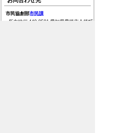
お問合わせ先
市民協創部
市民課
所在地/〒440-8501 愛知県豊橋市今橋町
1番地 (豊橋市役所 西館1階)
電話番号/
0532-51-2279
E-mail/
shimin@city.toyohashi.lg.jp
このページに関するアンケート
このページの情報は役に立ちました
か？
役に
どちらとも
役にたた
立った
いえない
なかった
このページに関してご意見がありまし
たら、500文字以内でご記入くださ
い。
（ご注意）住所や電話番号などの個人情報は記