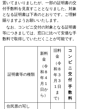
置いてまいりましたが、一部の証明書の交
付手数料を見直すこととなりました。対象
となる証明書は下表のとおりです。ご理解
賜りますようお願いいたします。
なお、コンビニ交付の対象となる証明書
等につきましては、窓口に比べて安価な手
数料で取得していただくことが可能です。
旧料
コ
新料
金
ン
金
ビ
（
令
（
令
ニ
和８
和８
交
証明書等の種類
年３
年４
付
月３
月１
１日
手
日
か
ま
数
ら）
で）
料
住民票の写し