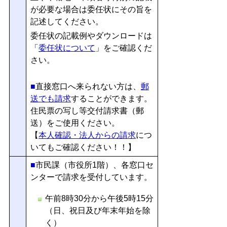
が必要な場合は委任状にその旨を
記述してください。
委任状の記載例やダウンロードは
「
委任状について
」をご確認くだ
さい。
■
直接窓口へ来られない方は、
郵
送でも請求
することができます。
住民票の写し等交付請求書（郵
送）をご使用ください。
【
本人確認・法人からの請求
につ
いてもご確認ください！！】
■
市民課（市役所1階）、各窓口セ
ンターで請求を受付しています。
午前8時30分から午後5時15分
（日、祝日及び年末年始を除
く）