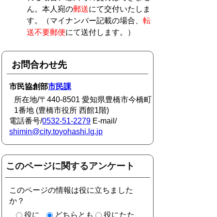
ん。本人宛の
郵送
にて交付いたしま
す。（マイナンバー記載の場合、
転
送不要郵便
にて送付します。）
お問合わせ先
市民協創部
市民課
所在地/〒440-8501 愛知県豊橋市今橋町
1番地 (豊橋市役所 西館1階)
電話番号/
0532-51-2279
E-mail/
shimin@city.toyohashi.lg.jp
このページに関するアンケート
このページの情報は役に立ちました
か？
役に
どちらとも
役にたた