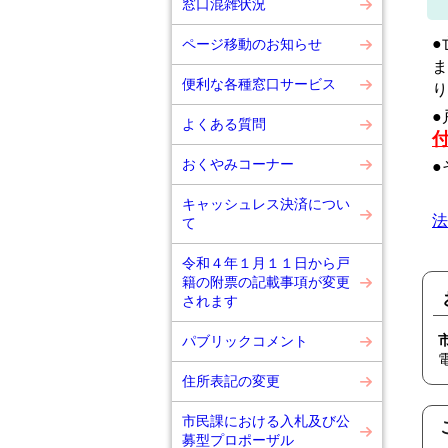
窓口混雑状況
●
ページ移動のお知らせ
ま
便利な各種窓口サービス
り
●
よくある質問
おくやみコーナー
●
キャッシュレス決済につい
法
て
令和４年１月１１日から戸
籍の附票の記載事項が変更
されます
パブリックコメント
住所表記の変更
市民課における入札及び公
募型プロポーザル