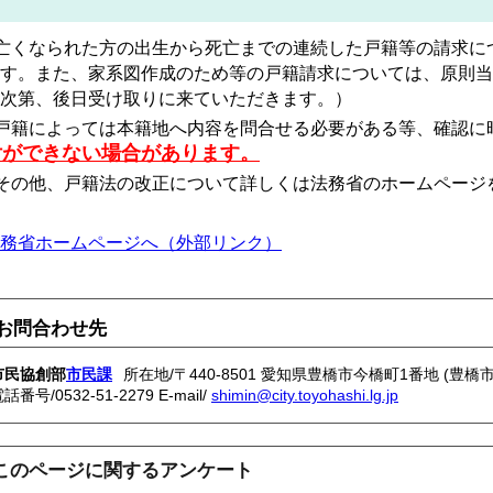
亡くなられた方の出生から死亡までの連続した戸籍等の請求に
す。また、家系図作成のため等の戸籍請求については、原則当
次第、後日受け取りに来ていただきます。）
戸籍によっては本籍地へ内容を問合せる必要がある等、確認に
付ができない場合があります。
その他、
戸籍法の改正について詳しくは法務省のホームページ
務省ホームページへ（外部リンク）
お問合わせ先
市民協創部
市民課
所在地/〒440-8501 愛知県豊橋市今橋町1番地 (豊橋
電話番号/
0532-51-2279
E-mail/
shimin@city.toyohashi.lg.jp
このページに関するアンケート