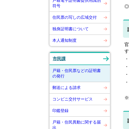
戸籍電子証明書提供用識別
符号
◎
住民票の写しの広域交付
独身証明書について
本人通知制度
官
す
市民課
・
・
戸籍・住民票などの証明書
・
の発行
・
郵送による請求
※
コンビニ交付サービス
印鑑登録
戸籍・住民異動に関する届
出