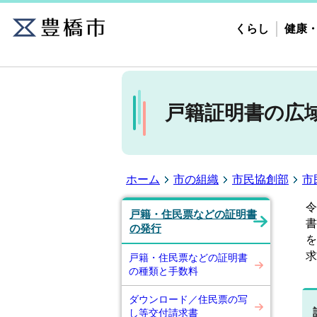
くらし
健康
戸籍証明書の広
ホーム
市の組織
市民協創部
市
令
戸籍・住民票などの証明書
書
の発行
を
求
戸籍・住民票などの証明書
の種類と手数料
ダウンロード／住民票の写
し等交付請求書