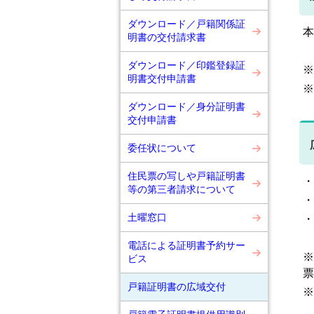
ダウンロード／戸籍関係証
本
明書の交付請求書
ダウンロード／印鑑登録証
※
明書交付申請書
※
ダウンロード／身分証明書
交付申請書
委任状について
住民票の写しや戸籍証明書
・
等の第三者請求について
・
土曜窓口
・
電話による証明書予約サー
※
ビス
票
戸籍証明書の広域交付
※