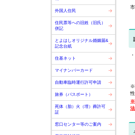
市
外国人住民
住民票等への旧姓（旧氏）
併記
とよはしオリジナル婚姻届&
記念台紙
・
住基ネット
マイナンバーカード
自動車臨時運行許可申請
※
性
旅券（パスポート）
※
死体（胎）火（埋）葬許可
法
証
窓口センター等のご案内