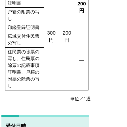
証明書
200
円
戸籍の附票の写
し
印鑑登録証明書
300
200
広域交付住民票
円
円
の写し
住民票の除票の
写し、住民票の
━
除票の記載事項
証明書、戸籍の
附票の除票の写
し
単位／1通
受付日時