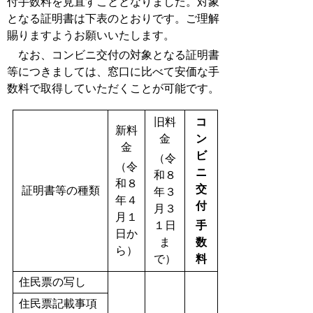
付手数料を見直すこととなりました。対象
となる証明書は下表のとおりです。ご理解
賜りますようお願いいたします。
なお、コンビニ交付の対象となる証明書
等につきましては、窓口に比べて安価な手
数料で取得していただくことが可能です。
旧料
コ
新料
金
ン
金
ビ
（
令
（
令
ニ
和８
和８
交
証明書等の種類
年３
年４
付
月３
月１
１日
手
日
か
ま
数
ら）
で）
料
住民票の写し
住民票記載事項