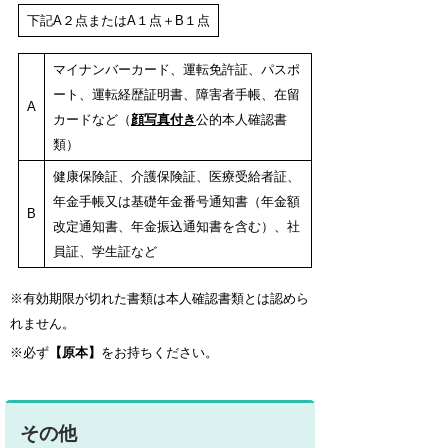
下記A２点またはA１点＋B１点
マイナンバーカード、運転免許証、パスポ
ート、運転経歴証明書、障害者手帳、在留
A
カードなど（
顔写真付き
公的本人確認書
類）
健康保険証、介護保険証、医療受給者証、
年金手帳又は基礎年金番号通知書（年金額
B
改定通知書、年金振込通知書を含む）、社
員証、学生証など
※有効期限が切れた書類は本人確認書類とは認めら
れません。
※必ず
【原本】
をお持ちください。
その他