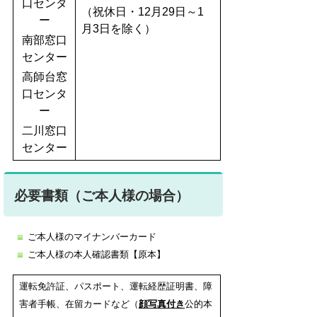
口センタ
（祝休日・12月29日～1
ー
月3日を除く）
南部窓口
センター
高師台窓
口センタ
ー
二川窓口
センター
必要書類（ご本人様の場合）
ご本人様のマイナンバーカード
ご本人様の本人確認書類【原本】
運転免許証、パスポート、運転経歴証明書、障
害者手帳、在留カードなど（
顔写真付き
公的本